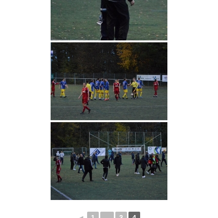
◄
1
...
3
4