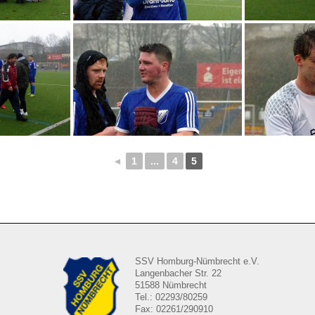
◄
1
...
4
5
SSV Homburg-Nümbrecht e.V.
Langenbacher Str. 22
51588 Nümbrecht
Tel.: 02293/80259
Fax: 02261/290910