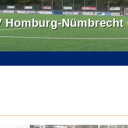
 Homburg-Nümbrecht e
OMBURGER LAND
BALLSCHULE NÜMBRECHT
BILDER
SE
KONTAKT
INTERN