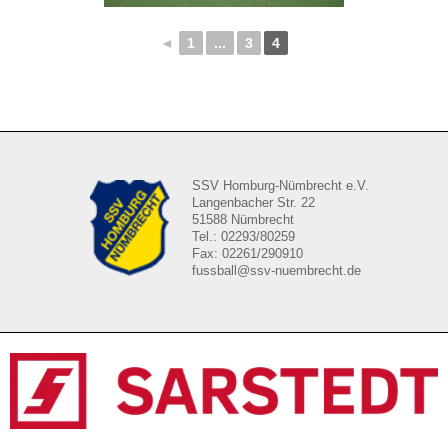
◄
1
...
3
4
SSV Homburg-Nümbrecht e.V.
Langenbacher Str. 22
51588 Nümbrecht
Tel.: 02293/80259
Fax: 02261/290910
fussball@ssv-nuembrecht.de