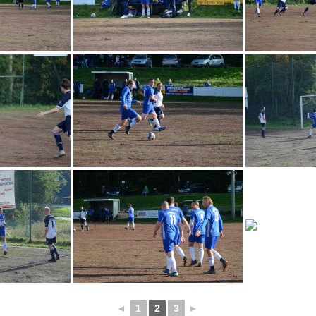
◄
1
2
3
►