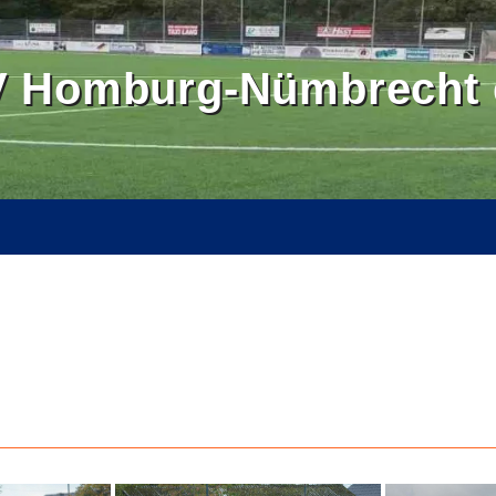
 Homburg-Nümbrecht e
OMBURGER LAND
BALLSCHULE NÜMBRECHT
BILDER
SE
KONTAKT
INTERN