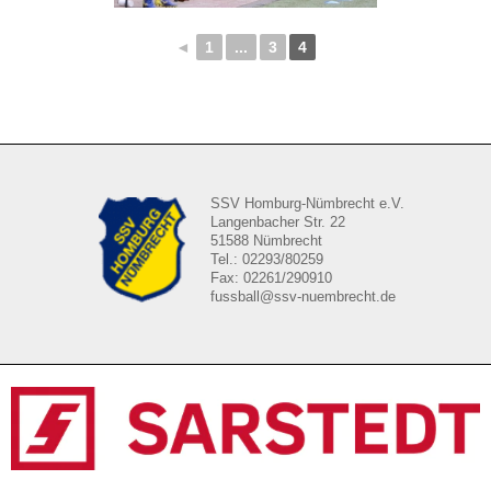
◄
1
...
3
4
SSV Homburg-Nümbrecht e.V.
Langenbacher Str. 22
51588 Nümbrecht
Tel.: 02293/80259
Fax: 02261/290910
fussball@ssv-nuembrecht.de