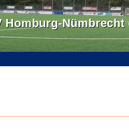
 Homburg-Nümbrecht e
OMBURGER LAND
BALLSCHULE NÜMBRECHT
BILDER
SE
KONTAKT
INTERN