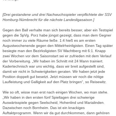
[Drei gestandene und drei Nachwuchsspieler verpflichtete der SSV
Homburg-Nümbrecht für die nächste Landesligasaison.]
Gegen den Ball verhalte man sich bereits besser, aber ein Testspiel
gegen die SpVg. Porz habe jüngst gezeigt, dass man dem Gegner
noch immer zu viele Räume ließe. 1:4 hieß es am ersten
Augustwochenende gegen den Mittelrheinligisten. Einen Tag später
besiegte man den Bezirksligisten SV Wachtberg mit 6:1. Knapp
zwei Wochen vor dem Saisonstart sei er zufrieden mit dem Verlauf
der Vorbereitung. „Wir haben im Schnitt mit 24 Mann trainiert.
Kadertechnisch war uns wichtig, dass wir breit aufgestellt sind,
damit wir nicht in Schwierigkeiten geraten. Wir haben jetzt jede
Position doppelt gut besetzt. Jetzt müssen wir noch die nötige
Laufleistung und Galligkeit auf den Platz bringen“, so Reisewitz.
Wie so oft, wisse man erst nach einigen Wochen, wo man stehe.
„Wir haben in den ersten fünf Spieltagen drei schwierige
Auswärtsspiele gegen Seelscheid, Hohenlind und Marialinden.
Dazwischen noch Bornheim. Das ist ein knackiges
Auftaktprogramm. Wenn wir da gut durchkommen, dann gehören