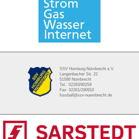
SSV Homburg-Nümbrecht e.V.
Langenbacher Str. 22
51588 Nümbrecht
Tel.: 02293/80259
Fax: 02261/290910
fussball@ssv-nuembrecht.de