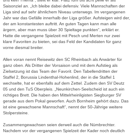
uns kein Thema“, stellt er klar. Platz fünf bis acht peile er als
Saisonziel an. „Ich bleibe dabei defensiv. Viele Mannschaften der
Liga sind auf sehr ähnlichem Niveau unterwegs. Im vergangenen
Jahr war das Gefälle innerhalb der Liga größer. Aufsteigen wird der,
der am konstantesten auftritt. An guten Tagen kann man alle
ärgern, aber man muss über 30 Spieltage punkten“, erklärt er.
Hatte die vergangene Spielzeit mit Pesch und Merten nur zwei
klare Favoriten zu bieten, sei das Feld der Kandidaten für ganz
vorne diesmal breiter.
Allen voran nennt Reisewitz den SC Rheinbach als Anwärter für
ganz oben. Als Dritter der Vorsaison und mit dem Aufstieg als
Zielsetzung ist das Team der Favorit. Den Tabellendritten der
Staffel 2, Borussia Lindenthal-Hohenlind, der in die Staffel 1
wechselte, hat er ebenfalls auf dem Zettel. Zudem den SV Deutz
05 und den TuS Oberpleis. „Neunkirchen-Seelscheid ist auch ein
richtiges Brett. Die haben den Mittelrheinligisten Siegburger SV
gerade aus dem Pokal geworfen. Auch Bornheim gehört dazu. Das
ist eine gewachsene Mannschaft“, nennt der 50-Jährige weitere
Stolpersteine.
Zusammengewachsen seien derweil auch die Nümbrechter.
Nachdem vor der vergangenen Spielzeit der Kader noch deutlich