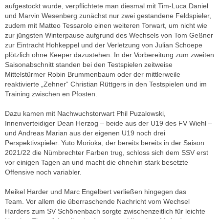
aufgestockt wurde, verpflichtete man diesmal mit Tim-Luca Daniel
und Marvin Wesenberg zunächst nur zwei gestandene Feldspieler,
zudem mit Matteo Tessarolo einen weiteren Torwart, um nicht wie
zur jüngsten Winterpause aufgrund des Wechsels von Tom Geßner
zur Eintracht Hohkeppel und der Verletzung von Julian Schoepe
plötzlich ohne Keeper dazustehen. In der Vorbereitung zum zweiten
Saisonabschnitt standen bei den Testspielen zeitweise
Mittelstürmer Robin Brummenbaum oder der mittlerweile
reaktivierte „Zehner“ Christian Rüttgers in den Testspielen und im
Training zwischen en Pfosten.
Dazu kamen mit Nachwuchstorwart Phil Puzalowski,
Innenverteidiger Dean Herzog – beide aus der U19 des FV Wiehl –
und Andreas Marian aus der eigenen U19 noch drei
Perspektivspieler. Yuto Morioka, der bereits bereits in der Saison
2021/22 die Nümbrechter Farben trug, schloss sich dem SSV erst
vor einigen Tagen an und macht die ohnehin stark besetzte
Offensive noch variabler.
Meikel Harder und Marc Engelbert verließen hingegen das
Team. Vor allem die überraschende Nachricht vom Wechsel
Harders zum SV Schönenbach sorgte zwischenzeitlich für leichte