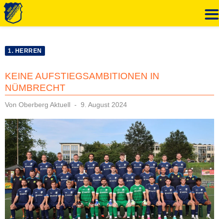
Zum
Inhalt
1. HERREN
springen
KEINE AUFSTIEGSAMBITIONEN IN
NÜMBRECHT
Veröffentlicht
Von
Oberberg Aktuell
9. August 2024
am