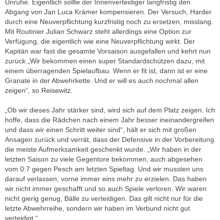
Unruhe. Eigentlich sollte der Innenverteidiger langfristig den
Abgang von Jan Luca Krämer kompensieren. Der Versuch, Harder
durch eine Neuverpflichtung kurzfristig noch zu ersetzen, misslang.
Mit Routinier Julian Schwarz steht allerdings eine Option zur
Verfügung, die eigentlich wie eine Neuverpflichtung wirkt. Der
Kapitän war fast die gesamte Vorsaison ausgefallen und kehrt nun
zurück „Wir bekommen einen super Standardschützen dazu, mit
einem überragenden Spielaufbau. Wenn er fit ist, dann ist er eine
Granate in der Abwehrkette. Und er will es auch nochmal allen
zeigen“, so Reisewitz.
„Ob wir dieses Jahr stärker sind, wird sich auf dem Platz zeigen. Ich
hoffe, dass die Rädchen nach einem Jahr besser ineinandergreifen
und dass wir einen Schritt weiter sind“, hält er sich mit großen
Ansagen zurück und verrät, dass der Defensive in der Vorbereitung
die meiste Aufmerksamkeit geschenkt wurde. „Wir haben in der
letzten Saison zu viele Gegentore bekommen, auch abgesehen
vom 0:7 gegen Pesch am letzten Spieltag. Und wir mussten uns
darauf verlassen, vorne immer eins mehr zu erzielen. Das haben
wir nicht immer geschafft und so auch Spiele verloren. Wir waren
nicht gierig genug, Bälle zu verteidigen. Das gilt nicht nur für die
letzte Abwehrreihe, sondern wir haben im Verbund nicht gut
verteidigt.“