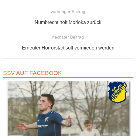
vorheriger Beitrag
BEITRAGSNAVIGATION
Vorheriger
Nümbrecht holt Morioka zurück
Beitrag:
nächster Beitrag
Nächster
Erneuter Horrorstart soll vermieden werden
Beitrag:
SSV AUF FACEBOOK