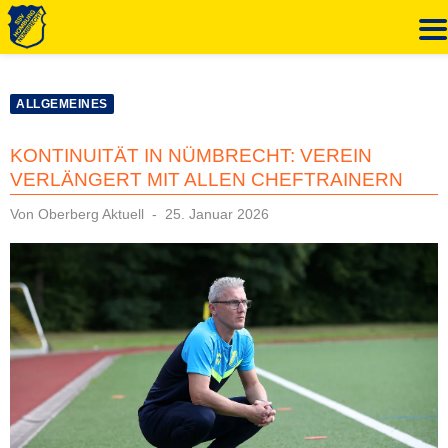
Zum
Inhalt
ALLGEMEINES
springen
KONTINUITÄT IN NÜMBRECHT: VEREIN
VERLÄNGERT MIT ALLEN CHEFTRAINERN
Veröffentlicht
Von
Oberberg Aktuell
25. Januar 2026
am