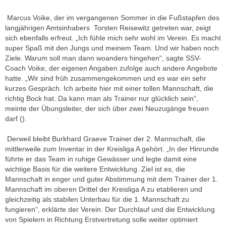
Marcus Voike, der im vergangenen Sommer in die Fußstapfen des
langjährigen Amtsinhabers Torsten Reisewitz getreten war, zeigt
sich ebenfalls erfreut. „Ich fühle mich sehr wohl im Verein. Es macht
super Spaß mit den Jungs und meinem Team. Und wir haben noch
Ziele. Warum soll man dann woanders hingehen“, sagte SSV-
Coach Voike, der eigenen Angaben zufolge auch andere Angebote
hatte. „Wir sind früh zusammengekommen und es war ein sehr
kurzes Gespräch. Ich arbeite hier mit einer tollen Mannschaft, die
richtig Bock hat. Da kann man als Trainer nur glücklich sein“,
meinte der Übungsleiter, der sich über zwei Neuzugänge freuen
darf ().
Derweil bleibt Burkhard Graeve Trainer der 2. Mannschaft, die
mittlerweile zum Inventar in der Kreisliga A gehört. „In der Hinrunde
führte er das Team in ruhige Gewässer und legte damit eine
wichtige Basis für die weitere Entwicklung. Ziel ist es, die
Mannschaft in enger und guter Abstimmung mit dem Trainer der 1.
Mannschaft im oberen Drittel der Kreisliga A zu etablieren und
gleichzeitig als stabilen Unterbau für die 1. Mannschaft zu
fungieren“, erklärte der Verein. Der Durchlauf und die Entwicklung
von Spielern in Richtung Erstvertretung solle weiter optimiert