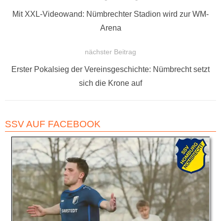
BEITRAGSNAVIGATION
Vorheriger
Mit XXL-Videowand: Nümbrechter Stadion wird zur WM-
Beitrag:
Arena
nächster Beitrag
Nächster
Erster Pokalsieg der Vereinsgeschichte: Nümbrecht setzt
Beitrag:
sich die Krone auf
SSV AUF FACEBOOK