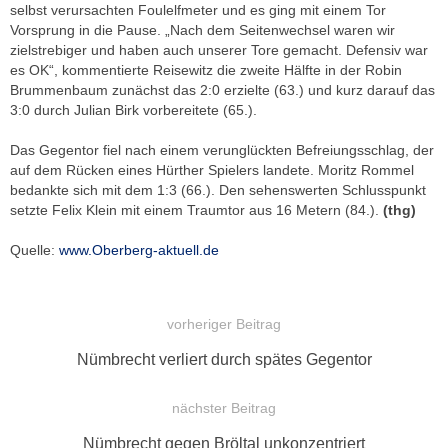
selbst verursachten Foulelfmeter und es ging mit einem Tor
Vorsprung in die Pause. „Nach dem Seitenwechsel waren wir
zielstrebiger und haben auch unserer Tore gemacht. Defensiv war
es OK“, kommentierte Reisewitz die zweite Hälfte in der Robin
Brummenbaum zunächst das 2:0 erzielte (63.) und kurz darauf das
3:0 durch Julian Birk vorbereitete (65.).
Das Gegentor fiel nach einem verunglückten Befreiungsschlag, der
auf dem Rücken eines Hürther Spielers landete. Moritz Rommel
bedankte sich mit dem 1:3 (66.). Den sehenswerten Schlusspunkt
setzte Felix Klein mit einem Traumtor aus 16 Metern (84.).
(thg)
Quelle:
www.Oberberg-aktuell.de
vorheriger Beitrag
BEITRAGSNAVIGATION
Vorheriger
Nümbrecht verliert durch spätes Gegentor
Beitrag:
nächster Beitrag
Nächster
Nümbrecht gegen Bröltal unkonzentriert