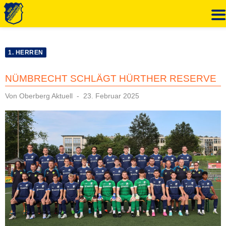
Zum
Inhalt
1. HERREN
springen
NÜMBRECHT SCHLÄGT HÜRTHER RESERVE
Veröffentlicht
Von
Oberberg Aktuell
23. Februar 2025
am