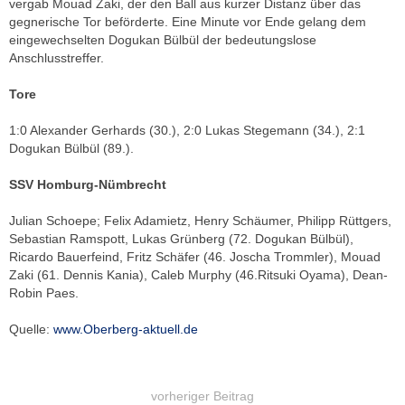
vergab Mouad Zaki, der den Ball aus kurzer Distanz über das
gegnerische Tor beförderte. Eine Minute vor Ende gelang dem
eingewechselten Dogukan Bülbül der bedeutungslose
Anschlusstreffer.
Tore
1:0 Alexander Gerhards (30.), 2:0 Lukas Stegemann (34.), 2:1
Dogukan Bülbül (89.).
SSV Homburg-Nümbrecht
Julian Schoepe; Felix Adamietz, Henry Schäumer, Philipp Rüttgers,
Sebastian Ramspott, Lukas Grünberg (72. Dogukan Bülbül),
Ricardo Bauerfeind, Fritz Schäfer (46. Joscha Trommler), Mouad
Zaki (61. Dennis Kania), Caleb Murphy (46.Ritsuki Oyama), Dean-
Robin Paes.
Quelle:
www.Oberberg-aktuell.de
vorheriger Beitrag