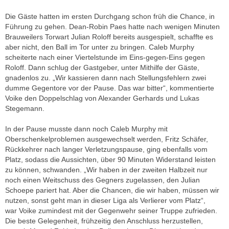
Die Gäste hatten im ersten Durchgang schon früh die Chance, in
Führung zu gehen. Dean-Robin Paes hatte nach wenigen Minuten
Brauweilers Torwart Julian Roloff bereits ausgespielt, schaffte es
aber nicht, den Ball im Tor unter zu bringen. Caleb Murphy
scheiterte nach einer Viertelstunde im Eins-gegen-Eins gegen
Roloff. Dann schlug der Gastgeber, unter Mithilfe der Gäste,
gnadenlos zu. „Wir kassieren dann nach Stellungsfehlern zwei
dumme Gegentore vor der Pause. Das war bitter“, kommentierte
Voike den Doppelschlag von Alexander Gerhards und Lukas
Stegemann.
In der Pause musste dann noch Caleb Murphy mit
Oberschenkelproblemen ausgewechselt werden, Fritz Schäfer,
Rückkehrer nach langer Verletzungspause, ging ebenfalls vom
Platz, sodass die Aussichten, über 90 Minuten Widerstand leisten
zu können, schwanden. „Wir haben in der zweiten Halbzeit nur
noch einen Weitschuss des Gegners zugelassen, den Julian
Schoepe pariert hat. Aber die Chancen, die wir haben, müssen wir
nutzen, sonst geht man in dieser Liga als Verlierer vom Platz“,
war Voike zumindest mit der Gegenwehr seiner Truppe zufrieden.
Die beste Gelegenheit, frühzeitig den Anschluss herzustellen,