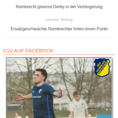
BEITRAGSNAVIGATION
Vorheriger
Nümbrecht gewinnt Derby in der Verlängerung
Beitrag:
nächster Beitrag
Nächster
Ersatzgeschwächte Nümbrechter holen einen Punkt
Beitrag:
SSV AUF FACEBOOK