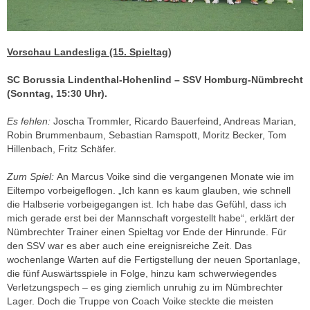
Vorschau Landesliga (15. Spieltag)
SC Borussia Lindenthal-Hohenlind – SSV Homburg-Nümbrecht
(Sonntag, 15:30 Uhr).
Es fehlen:
Joscha Trommler, Ricardo Bauerfeind, Andreas Marian,
Robin Brummenbaum, Sebastian Ramspott, Moritz Becker, Tom
Hillenbach, Fritz Schäfer.
Zum Spiel:
An Marcus Voike sind die vergangenen Monate wie im
Eiltempo vorbeigeflogen. „Ich kann es kaum glauben, wie schnell
die Halbserie vorbeigegangen ist. Ich habe das Gefühl, dass ich
mich gerade erst bei der Mannschaft vorgestellt habe“, erklärt der
Nümbrechter Trainer einen Spieltag vor Ende der Hinrunde. Für
den SSV war es aber auch eine ereignisreiche Zeit. Das
wochenlange Warten auf die Fertigstellung der neuen Sportanlage,
die fünf Auswärtsspiele in Folge, hinzu kam schwerwiegendes
Verletzungspech – es ging ziemlich unruhig zu im Nümbrechter
Lager. Doch die Truppe von Coach Voike steckte die meisten