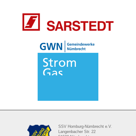
SSV Homburg-Nümbrecht e.V.
Langenbacher Str. 22