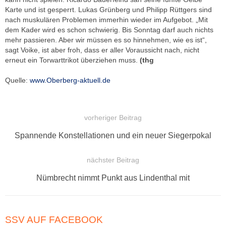
Karte und ist gesperrt. Lukas Grünberg und Philipp Rüttgers sind
nach muskulären Problemen immerhin wieder im Aufgebot. „Mit
dem Kader wird es schon schwierig. Bis Sonntag darf auch nichts
mehr passieren. Aber wir müssen es so hinnehmen, wie es ist“,
sagt Voike, ist aber froh, dass er aller Voraussicht nach, nicht
erneut ein Torwarttrikot überziehen muss.
(thg
Quelle:
www.Oberberg-aktuell.de
vorheriger Beitrag
BEITRAGSNAVIGATION
Vorheriger
Spannende Konstellationen und ein neuer Siegerpokal
Beitrag:
nächster Beitrag
Nächster
Nümbrecht nimmt Punkt aus Lindenthal mit
Beitrag:
SSV AUF FACEBOOK