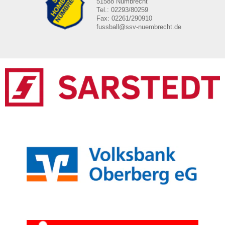
51588 Nümbrecht
Tel.: 02293/80259
Fax: 02261/290910
fussball@ssv-nuembrecht.de