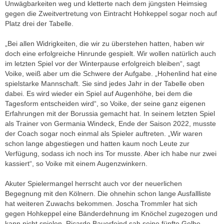
Unwägbarkeiten weg und kletterte nach dem jüngsten Heimsieg
gegen die Zweitvertretung von Eintracht Hohkeppel sogar noch auf
Platz drei der Tabelle.
„Bei allen Widrigkeiten, die wir zu überstehen hatten, haben wir
doch eine erfolgreiche Hinrunde gespielt. Wir wollen natürlich auch
im letzten Spiel vor der Winterpause erfolgreich bleiben“, sagt
Voike, weiß aber um die Schwere der Aufgabe. „Hohenlind hat eine
spielstarke Mannschaft. Sie sind jedes Jahr in der Tabelle oben
dabei. Es wird wieder ein Spiel auf Augenhöhe, bei dem die
Tagesform entscheiden wird“, so Voike, der seine ganz eigenen
Erfahrungen mit der Borussia gemacht hat. In seinem letzten Spiel
als Trainer von Germania Windeck, Ende der Saison 2022, musste
der Coach sogar noch einmal als Spieler auftreten. „Wir waren
schon lange abgestiegen und hatten kaum noch Leute zur
Verfügung, sodass ich noch ins Tor musste. Aber ich habe nur zwei
kassiert“, so Voike mit einem Augenzwinkern.
Akuter Spielermangel herrscht auch vor der neuerlichen
Begegnung mit den Kölnern. Die ohnehin schon lange Ausfallliste
hat weiteren Zuwachs bekommen. Joscha Trommler hat sich
gegen Hohkeppel eine Bänderdehnung im Knöchel zugezogen und
kann nicht spielen. Ricardo Bauerfeind sah seine fünfte Gelbe