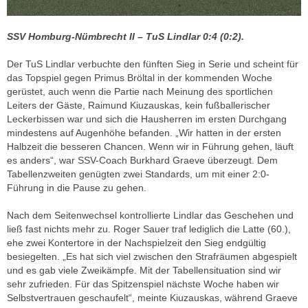
SSV Homburg-Nümbrecht II – TuS Lindlar 0:4 (0:2).
Der TuS Lindlar verbuchte den fünften Sieg in Serie und scheint für
das Topspiel gegen Primus Bröltal in der kommenden Woche
gerüstet, auch wenn die Partie nach Meinung des sportlichen
Leiters der Gäste, Raimund Kiuzauskas, kein fußballerischer
Leckerbissen war und sich die Hausherren im ersten Durchgang
mindestens auf Augenhöhe befanden. „Wir hatten in der ersten
Halbzeit die besseren Chancen. Wenn wir in Führung gehen, läuft
es anders“, war SSV-Coach Burkhard Graeve überzeugt. Dem
Tabellenzweiten genügten zwei Standards, um mit einer 2:0-
Führung in die Pause zu gehen.
Nach dem Seitenwechsel kontrollierte Lindlar das Geschehen und
ließ fast nichts mehr zu. Roger Sauer traf lediglich die Latte (60.),
ehe zwei Kontertore in der Nachspielzeit den Sieg endgültig
besiegelten. „Es hat sich viel zwischen den Strafräumen abgespielt
und es gab viele Zweikämpfe. Mit der Tabellensituation sind wir
sehr zufrieden. Für das Spitzenspiel nächste Woche haben wir
Selbstvertrauen geschaufelt“, meinte Kiuzauskas, während Graeve