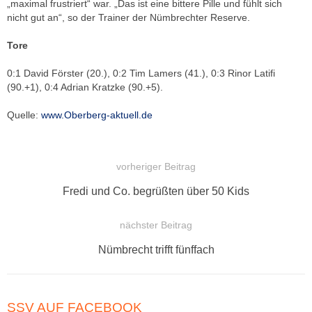
„maximal frustriert“ war. „Das ist eine bittere Pille und fühlt sich
nicht gut an“, so der Trainer der Nümbrechter Reserve.
Tore
0:1 David Förster (20.), 0:2 Tim Lamers (41.), 0:3 Rinor Latifi
(90.+1), 0:4 Adrian Kratzke (90.+5).
Quelle:
www.Oberberg-aktuell.de
vorheriger Beitrag
BEITRAGSNAVIGATION
Vorheriger
Fredi und Co. begrüßten über 50 Kids
Beitrag:
nächster Beitrag
Nächster
Nümbrecht trifft fünffach
Beitrag:
SSV AUF FACEBOOK