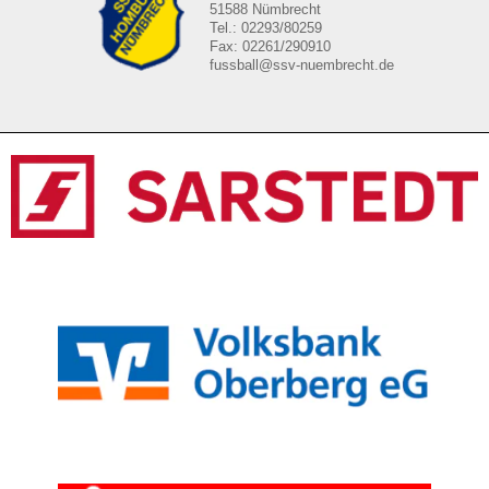
51588 Nümbrecht
Tel.: 02293/80259
Fax: 02261/290910
fussball@ssv-nuembrecht.de