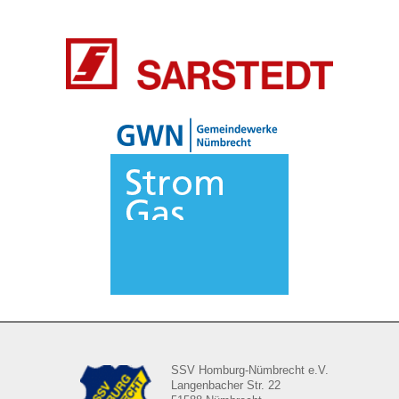
SSV Homburg-Nümbrecht e.V.
Langenbacher Str. 22