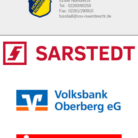
51588 Nümbrecht
Tel.: 02293/80259
Fax: 02261/290910
fussball@ssv-nuembrecht.de