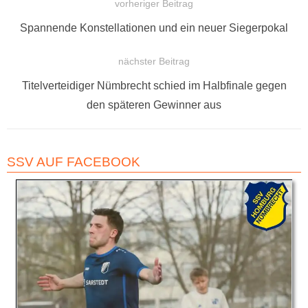
vorheriger Beitrag
BEITRAGSNAVIGATION
Vorheriger
Spannende Konstellationen und ein neuer Siegerpokal
Beitrag:
nächster Beitrag
Nächster
Titelverteidiger Nümbrecht schied im Halbfinale gegen
Beitrag:
den späteren Gewinner aus
SSV AUF FACEBOOK