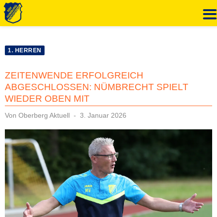
Zum
Inhalt
1. HERREN
springen
ZEITENWENDE ERFOLGREICH
ABGESCHLOSSEN: NÜMBRECHT SPIELT
WIEDER OBEN MIT
Veröffentlicht
Von
Oberberg Aktuell
3. Januar 2026
am