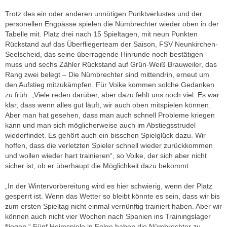
Trotz des ein oder anderen unnötigen Punktverlustes und der
personellen Engpässe spielen die Nümbrechter wieder oben in der
Tabelle mit. Platz drei nach 15 Spieltagen, mit neun Punkten
Rückstand auf das Überfliegerteam der Saison, FSV Neunkirchen-
Seelscheid, das seine überragende Hinrunde noch bestätigen
muss und sechs Zähler Rückstand auf Grün-Weiß Brauweiler, das
Rang zwei belegt – Die Nümbrechter sind mittendrin, erneut um
den Aufstieg mitzukämpfen. Für Voike kommen solche Gedanken
zu früh. „Viele reden darüber, aber dazu fehlt uns noch viel. Es war
klar, dass wenn alles gut läuft, wir auch oben mitspielen können.
Aber man hat gesehen, dass man auch schnell Probleme kriegen
kann und man sich möglicherweise auch im Abstiegsstrudel
wiederfindet. Es gehört auch ein bisschen Spielglück dazu. Wir
hoffen, dass die verletzten Spieler schnell wieder zurückkommen
und wollen wieder hart trainieren“, so Voike, der sich aber nicht
sicher ist, ob er überhaupt die Möglichkeit dazu bekommt.
„In der Wintervorbereitung wird es hier schwierig, wenn der Platz
gesperrt ist. Wenn das Wetter so bleibt könnte es sein, dass wir bis
zum ersten Spieltag nicht einmal vernünftig trainiert haben. Aber wir
können auch nicht vier Wochen nach Spanien ins Trainingslager
fliegen.“ Fünf Heimspiele in Folge haben die Nümbrechter zu