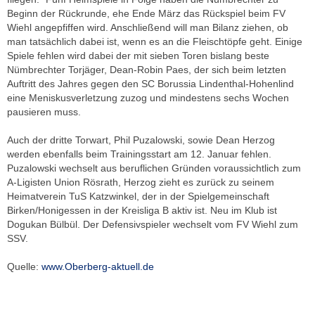
Beginn der Rückrunde, ehe Ende März das Rückspiel beim FV
Wiehl angepfiffen wird. Anschließend will man Bilanz ziehen, ob
man tatsächlich dabei ist, wenn es an die Fleischtöpfe geht. Einige
Spiele fehlen wird dabei der mit sieben Toren bislang beste
Nümbrechter Torjäger, Dean-Robin Paes, der sich beim letzten
Auftritt des Jahres gegen den SC Borussia Lindenthal-Hohenlind
eine Meniskusverletzung zuzog und mindestens sechs Wochen
pausieren muss.
Auch der dritte Torwart, Phil Puzalowski, sowie Dean Herzog
werden ebenfalls beim Trainingsstart am 12. Januar fehlen.
Puzalowski wechselt aus beruflichen Gründen voraussichtlich zum
A-Ligisten Union Rösrath, Herzog zieht es zurück zu seinem
Heimatverein TuS Katzwinkel, der in der Spielgemeinschaft
Birken/Honigessen in der Kreisliga B aktiv ist. Neu im Klub ist
Dogukan Bülbül. Der Defensivspieler wechselt vom FV Wiehl zum
SSV.
Quelle:
www.Oberberg-aktuell.de