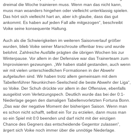
dreimal die Woche trainieren muss. Wenn man das nicht kann,
muss man woanders hingehen oder vielleicht unterklassig spielen.
Das hört sich vielleicht hart an, aber ich glaube, dass das gut
ankommt. Es haben auf jeden Fall alle mitgezogen“, beschreibt
Voike seine konsequente Haltung.
Auch als die Schwierigkeiten im weiteren Saisonverlauf größer
wurden, blieb Voike seiner Marschroute offenbar treu und wurde
belohnt. Zahlreiche Ausfälle prägten die übrigen Wochen bis zur
Winterpause. Vor allem in der Defensive war das Trainerteam zum
Improvisieren gezwungen. „Wir haben stabil gestanden, auch wenn
wir mit vielen unterschiedlichen Formationen in der Abwehr
aufgelaufen sind. Wir haben trotz allem gemeinsam mit dem
Tabellenführer Neunkirchen-Seelscheid die beste Abwehr der Liga“,
so Voike. Der Schuh drückte vor allem in der Offensive, ebenfalls
ausgelöst vom Verletzungspech. Deutlich wurde das bei der 0:1-
Niederlage gegen den damaligen Tabellenvorletzten Fortuna Bonn.
„Das war der negative Moment der bisherigen Saison. Wenn man
es schon nicht schafft, selbst ein Tor zu erzielen, dann muss man
so ein Spiel mit 0:0 beenden und darf nicht mit der einzigen
Chance des Gegners das entscheidende Gegentor zulassen“,
ärgert sich Voike noch immer über die unnötige Niederlage.