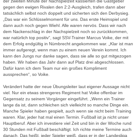
der zweiten Minute der Nachspielzeit kassierten die Gastgeber
gegen den ewigen Rivalen den 2:2-Ausgleich, trafen dann aber
tatsächlich selbst noch doppelt und sicherten sich den Derbysieg.
„Das war ein Schlüsselmoment für uns. Das erste Heimspiel und
dann auch noch gegen Wiehl. Alle waren nervös. Dass wir nach
dem Nackenschlag in der Nachspielzeit noch so zurückkommen,
war natürlich top positiv“, sagt SSV-Trainer Marcus Voike, der mit
dem Erfolg endgültig in Nümbrecht angekommen war. „Klar ist man
immer aufgeregt, wenn man zu einem neuen Verein kommt. Ich
kann den Jungs nur danke sagen, dass sie alle so gut mitgezogen
haben. Wir haben das Jahr dann auf Platz drei abgeschlossen.
Dafür kann ich dem Team nur ein großes Kompliment
aussprechen“, so Voike.
Verändert hatte der neue Übungsleiter laut eigener Aussage nicht
viel. Nur ein etwas strengeres Regiment hat Voike offenbar im
Gegensatz zu seinem Vorgänger eingeführt. „Wenn ein Trainer
lange da ist, dann schleichen sich vielleicht so manche Dinge ein.
Manche Spieler haben gespielt, auch wenn sie nicht beim Training
waren. Klar, jeder hat mal einen Termin. Fußball ist ja nicht unser
Hauptberuf. Aber ich investiere viel Zeit und bin in der Woche rund
30 Stunden mit Fußball beschäftigt. Ich richte meine Termine auch
danach. Das heißt, jeder Spieler weiß, dass er in der Landesliga