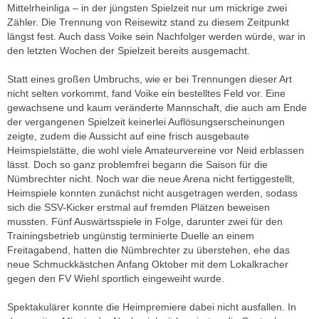
Mittelrheinliga – in der jüngsten Spielzeit nur um mickrige zwei
Zähler. Die Trennung von Reisewitz stand zu diesem Zeitpunkt
längst fest. Auch dass Voike sein Nachfolger werden würde, war in
den letzten Wochen der Spielzeit bereits ausgemacht.
Statt eines großen Umbruchs, wie er bei Trennungen dieser Art
nicht selten vorkommt, fand Voike ein bestelltes Feld vor. Eine
gewachsene und kaum veränderte Mannschaft, die auch am Ende
der vergangenen Spielzeit keinerlei Auflösungserscheinungen
zeigte, zudem die Aussicht auf eine frisch ausgebaute
Heimspielstätte, die wohl viele Amateurvereine vor Neid erblassen
lässt. Doch so ganz problemfrei begann die Saison für die
Nümbrechter nicht. Noch war die neue Arena nicht fertiggestellt,
Heimspiele konnten zunächst nicht ausgetragen werden, sodass
sich die SSV-Kicker erstmal auf fremden Plätzen beweisen
mussten. Fünf Auswärtsspiele in Folge, darunter zwei für den
Trainingsbetrieb ungünstig terminierte Duelle an einem
Freitagabend, hatten die Nümbrechter zu überstehen, ehe das
neue Schmuckkästchen Anfang Oktober mit dem Lokalkracher
gegen den FV Wiehl sportlich eingeweiht wurde.
Spektakulärer konnte die Heimpremiere dabei nicht ausfallen. In