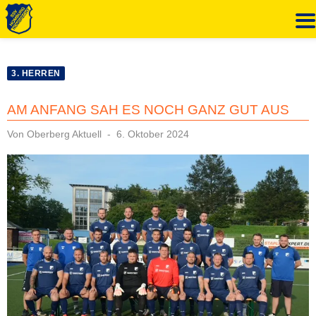
Zum
Inhalt
3. HERREN
springen
AM ANFANG SAH ES NOCH GANZ GUT AUS
Veröffentlicht
Von
Oberberg Aktuell
6. Oktober 2024
am