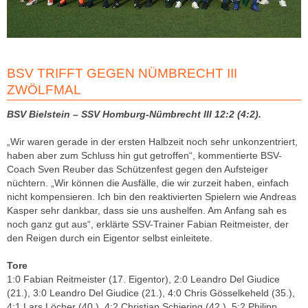
BSV TRIFFT GEGEN NÜMBRECHT III
ZWÖLFMAL
BSV Bielstein – SSV Homburg-Nümbrecht III 12:2 (4:2).
„Wir waren gerade in der ersten Halbzeit noch sehr unkonzentriert,
haben aber zum Schluss hin gut getroffen“, kommentierte BSV-
Coach Sven Reuber das Schützenfest gegen den Aufsteiger
nüchtern. „Wir können die Ausfälle, die wir zurzeit haben, einfach
nicht kompensieren. Ich bin den reaktivierten Spielern wie Andreas
Kasper sehr dankbar, dass sie uns aushelfen. Am Anfang sah es
noch ganz gut aus“, erklärte SSV-Trainer Fabian Reitmeister, der
den Reigen durch ein Eigentor selbst einleitete.
Tore
1:0 Fabian Reitmeister (17. Eigentor), 2:0 Leandro Del Giudice
(21.), 3:0 Leandro Del Giudice (21.), 4:0 Chris Gösselkeheld (35.),
4:1 Lars Löcher (40.), 4:2 Christian Schiering (42.), 5:2 Philipp