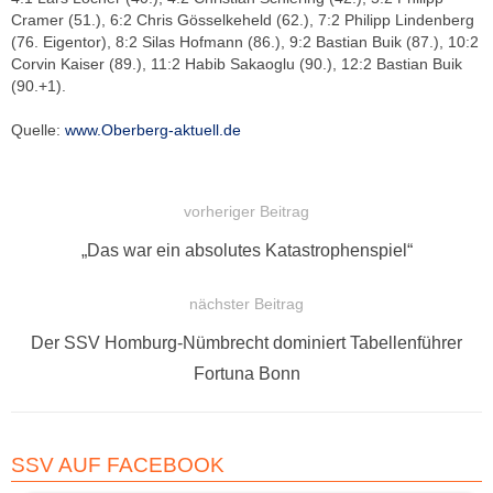
Cramer (51.), 6:2 Chris Gösselkeheld (62.), 7:2 Philipp Lindenberg
(76. Eigentor), 8:2 Silas Hofmann (86.), 9:2 Bastian Buik (87.), 10:2
Corvin Kaiser (89.), 11:2 Habib Sakaoglu (90.), 12:2 Bastian Buik
(90.+1).
Quelle:
www.Oberberg-aktuell.de
vorheriger Beitrag
BEITRAGSNAVIGATION
Vorheriger
„Das war ein absolutes Katastrophenspiel“
Beitrag:
nächster Beitrag
Nächster
Der SSV Homburg-Nümbrecht dominiert Tabellenführer
Beitrag:
Fortuna Bonn
SSV AUF FACEBOOK