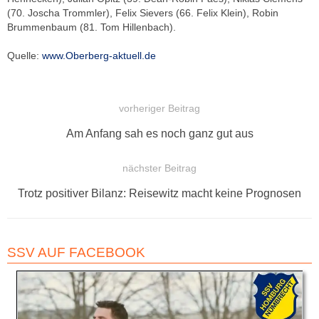
(70. Joscha Trommler), Felix Sievers (66. Felix Klein), Robin
Brummenbaum (81. Tom Hillenbach).
Quelle:
www.Oberberg-aktuell.de
vorheriger Beitrag
BEITRAGSNAVIGATION
Vorheriger
Am Anfang sah es noch ganz gut aus
Beitrag:
nächster Beitrag
Nächster
Trotz positiver Bilanz: Reisewitz macht keine Prognosen
Beitrag:
SSV AUF FACEBOOK