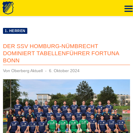
Zum
Inhalt
1. HERREN
springen
DER SSV HOMBURG-NÜMBRECHT
DOMINIERT TABELLENFÜHRER FORTUNA
BONN
Veröffentlicht
Von
Oberberg Aktuell
6. Oktober 2024
am