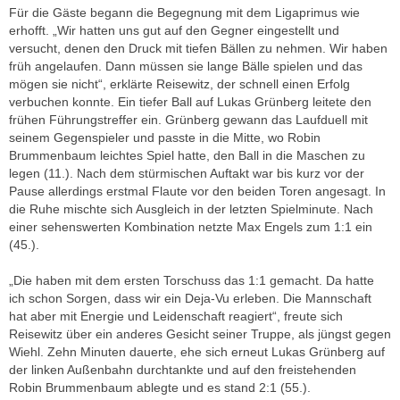
Für die Gäste begann die Begegnung mit dem Ligaprimus wie
erhofft. „Wir hatten uns gut auf den Gegner eingestellt und
versucht, denen den Druck mit tiefen Bällen zu nehmen. Wir haben
früh angelaufen. Dann müssen sie lange Bälle spielen und das
mögen sie nicht“, erklärte Reisewitz, der schnell einen Erfolg
verbuchen konnte. Ein tiefer Ball auf Lukas Grünberg leitete den
frühen Führungstreffer ein. Grünberg gewann das Laufduell mit
seinem Gegenspieler und passte in die Mitte, wo Robin
Brummenbaum leichtes Spiel hatte, den Ball in die Maschen zu
legen (11.). Nach dem stürmischen Auftakt war bis kurz vor der
Pause allerdings erstmal Flaute vor den beiden Toren angesagt. In
die Ruhe mischte sich Ausgleich in der letzten Spielminute. Nach
einer sehenswerten Kombination netzte Max Engels zum 1:1 ein
(45.).
„Die haben mit dem ersten Torschuss das 1:1 gemacht. Da hatte
ich schon Sorgen, dass wir ein Deja-Vu erleben. Die Mannschaft
hat aber mit Energie und Leidenschaft reagiert“, freute sich
Reisewitz über ein anderes Gesicht seiner Truppe, als jüngst gegen
Wiehl. Zehn Minuten dauerte, ehe sich erneut Lukas Grünberg auf
der linken Außenbahn durchtankte und auf den freistehenden
Robin Brummenbaum ablegte und es stand 2:1 (55.).