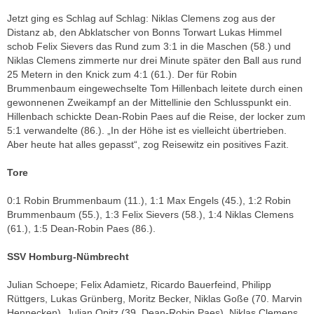
Jetzt ging es Schlag auf Schlag: Niklas Clemens zog aus der
Distanz ab, den Abklatscher von Bonns Torwart Lukas Himmel
schob Felix Sievers das Rund zum 3:1 in die Maschen (58.) und
Niklas Clemens zimmerte nur drei Minute später den Ball aus rund
25 Metern in den Knick zum 4:1 (61.). Der für Robin
Brummenbaum eingewechselte Tom Hillenbach leitete durch einen
gewonnenen Zweikampf an der Mittellinie den Schlusspunkt ein.
Hillenbach schickte Dean-Robin Paes auf die Reise, der locker zum
5:1 verwandelte (86.). „In der Höhe ist es vielleicht übertrieben.
Aber heute hat alles gepasst“, zog Reisewitz ein positives Fazit.
Tore
0:1 Robin Brummenbaum (11.), 1:1 Max Engels (45.), 1:2 Robin
Brummenbaum (55.), 1:3 Felix Sievers (58.), 1:4 Niklas Clemens
(61.), 1:5 Dean-Robin Paes (86.).
SSV Homburg-Nümbrecht
Julian Schoepe; Felix Adamietz, Ricardo Bauerfeind, Philipp
Rüttgers, Lukas Grünberg, Moritz Becker, Niklas Goße (70. Marvin
Hennecken), Julian Opitz (39. Dean-Robin Paes), Niklas Clemens