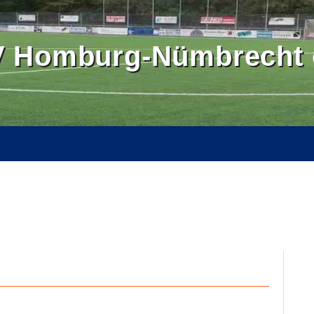
 Homburg-Nümbrecht e
OMBURGER LAND
BALLSCHULE NÜMBRECHT
BILDER
SE
KONTAKT
INTERN