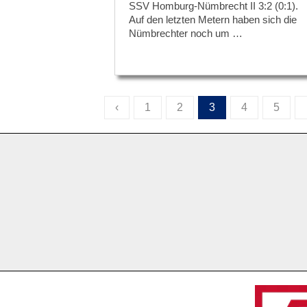
SSV Homburg-Nümbrecht II 3:2 (0:1).
Auf den letzten Metern haben sich die
Nümbrechter noch um …
‹
1
2
3
4
5
SEITENNUMMERIERUNG
DER
BEITRÄGE