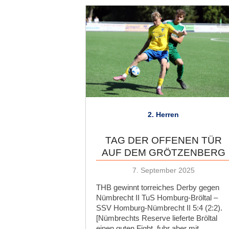
2. Herren
TAG DER OFFENEN TÜR
AUF DEM GRÖTZENBERG
Veröffentlicht
7. September 2025
am
THB gewinnt torreiches Derby gegen
Nümbrecht II TuS Homburg-Bröltal –
SSV Homburg-Nümbrecht II 5:4 (2:2).
[Nümbrechts Reserve lieferte Bröltal
einen guten Fight, fuhr aber mit …