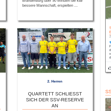
Brandenburg über 90 Minuten die klar
bessere Mannschaft, erspielten …
1
F
d
v
d
2. Herren
S
QUARTETT SCHLIESST S
ICH DER SSV-RESERVE A
N