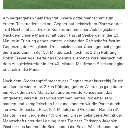
Am vergangenen Samstag trat unsere dritte Mannschaft zum
ersten Rückrundenspiel an. Gegner auf heimischem Platz war der
TuS Reichshof als direkter Konkurrent um einen Aufstiegsplatz.
Nachdem unsere Mannschaft durch Pascal Seeberger in der 13.
Minute in Führung gehen konnte, gelang den Reichshöfer fast im
Gegenzug der Ausgleich. Trotz spielerischer Überlegenheit gingen
die Gäste dann in der 38. Minute auch noch mit 1:2 in Führung.
Robin Freyer egalisierte das Ergebnis allerdings kurz hiernach mit
dem Ausgleichstreffer in der 40. Minute. Mit diesem Spielstand ging
es auch in die Pause.
Nach dem Wiederanpfiff machte der Gegner zwar kurzzeitig Druck
und konnte wieder mit 2:3 in Führung gehen. Allerdings ging dann
ein Ruck durch die Manschaft und es wurde konsequent das
umgesetzt, was wir uns vorgenommen hatten. Mit einer sehr
starken und kämpferischen Leistung konnten wir die Partie durch
Tore von Sebastian Pack (62. Minute) und Alexander Radtke (81.
Minute) in ein verdientes 4:3 drehen. Dieser gelungene Auftritt der
Mannschaft unter der Leitung ihres Trainers Christoph Jakobitz
lässt für das kommende Spiel gegen die Spvg. Wallerhausen auf