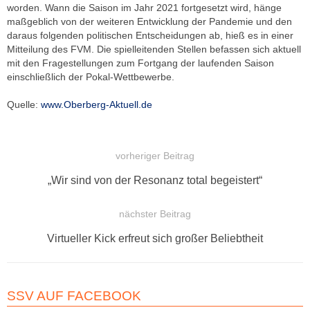
worden. Wann die Saison im Jahr 2021 fortgesetzt wird, hänge
maßgeblich von der weiteren Entwicklung der Pandemie und den
daraus folgenden politischen Entscheidungen ab, hieß es in einer
Mitteilung des FVM. Die spielleitenden Stellen befassen sich aktuell
mit den Fragestellungen zum Fortgang der laufenden Saison
einschließlich der Pokal-Wettbewerbe.
Quelle:
www.Oberberg-Aktuell.de
vorheriger Beitrag
BEITRAGSNAVIGATION
Vorheriger
„Wir sind von der Resonanz total begeistert“
Beitrag:
nächster Beitrag
Nächster
Virtueller Kick erfreut sich großer Beliebtheit
Beitrag:
SSV AUF FACEBOOK