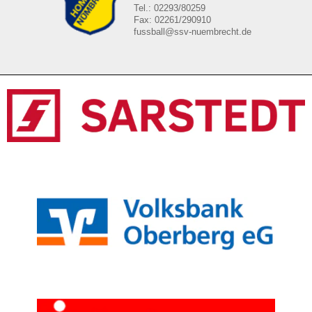
Tel.: 02293/80259
Fax: 02261/290910
fussball@ssv-nuembrecht.de