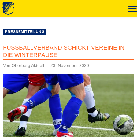
Zum
Inhalt
PRESSEMITTEILUNG
springen
FUSSBALLVERBAND SCHICKT VEREINE IN D
IE WINTERPAUSE
Veröffentlicht
Von
Oberberg Aktuell
23. November 2020
am