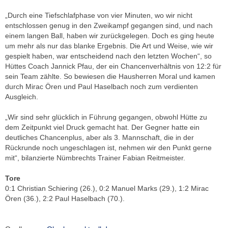
„Durch eine Tiefschlafphase von vier Minuten, wo wir nicht
entschlossen genug in den Zweikampf gegangen sind, und nach
einem langen Ball, haben wir zurückgelegen. Doch es ging heute
um mehr als nur das blanke Ergebnis. Die Art und Weise, wie wir
gespielt haben, war entscheidend nach den letzten Wochen“, so
Hüttes Coach Jannick Pfau, der ein Chancenverhältnis von 12:2 für
sein Team zählte. So bewiesen die Hausherren Moral und kamen
durch Mirac Ören und Paul Haselbach noch zum verdienten
Ausgleich.
„Wir sind sehr glücklich in Führung gegangen, obwohl Hütte zu
dem Zeitpunkt viel Druck gemacht hat. Der Gegner hatte ein
deutliches Chancenplus, aber als 3. Mannschaft, die in der
Rückrunde noch ungeschlagen ist, nehmen wir den Punkt gerne
mit“, bilanzierte Nümbrechts Trainer Fabian Reitmeister.
Tore
0:1 Christian Schiering (26.), 0:2 Manuel Marks (29.), 1:2 Mirac
Ören (36.), 2:2 Paul Haselbach (70.).