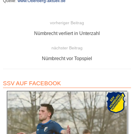
Quelle:
www.Oberberg-aktuell.de
vorheriger Beitrag
BEITRAGSNAVIGATION
Vorheriger
Nümbrecht verliert in Unterzahl
Beitrag:
nächster Beitrag
Nächster
Nümbrecht vor Topspiel
Beitrag:
SSV AUF FACEBOOK