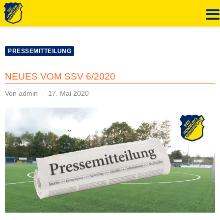
Zum
Inhalt
PRESSEMITTEILUNG
springen
NEUES VOM SSV 6/2020
Veröffentlicht
Von
admin
17. Mai 2020
am