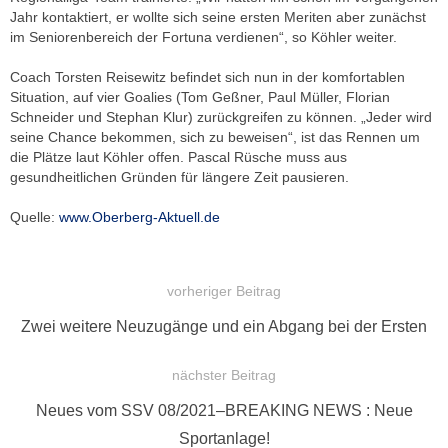
Jahr kontaktiert, er wollte sich seine ersten Meriten aber zunächst
im Seniorenbereich der Fortuna verdienen“, so Köhler weiter.
Coach Torsten Reisewitz befindet sich nun in der komfortablen
Situation, auf vier Goalies (Tom Geßner, Paul Müller, Florian
Schneider und Stephan Klur) zurückgreifen zu können. „Jeder wird
seine Chance bekommen, sich zu beweisen“, ist das Rennen um
die Plätze laut Köhler offen. Pascal Rüsche muss aus
gesundheitlichen Gründen für längere Zeit pausieren.
Quelle:
www.Oberberg-Aktuell.de
vorheriger Beitrag
BEITRAGSNAVIGATION
Vorheriger
Zwei weitere Neuzugänge und ein Abgang bei der Ersten
Beitrag:
nächster Beitrag
Nächster
Neues vom SSV 08/2021–BREAKING NEWS : Neue
Beitrag:
Sportanlage!