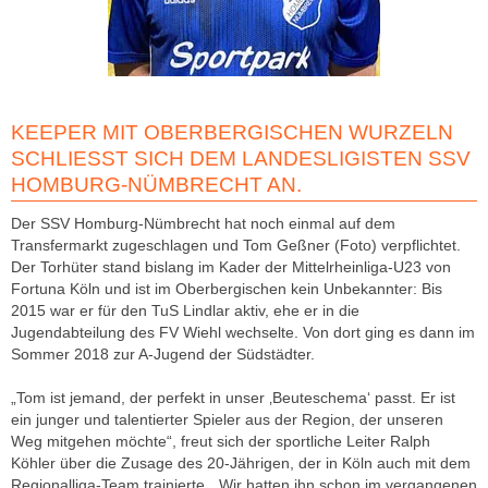
KEEPER MIT OBERBERGISCHEN WURZELN
SCHLIESST SICH DEM LANDESLIGISTEN SSV H
OMBURG-NÜMBRECHT AN.
Der SSV Homburg-Nümbrecht hat noch einmal auf dem
Transfermarkt zugeschlagen und Tom Geßner (Foto) verpflichtet.
Der Torhüter stand bislang im Kader der Mittelrheinliga-U23 von
Fortuna Köln und ist im Oberbergischen kein Unbekannter: Bis
2015 war er für den TuS Lindlar aktiv, ehe er in die
Jugendabteilung des FV Wiehl wechselte. Von dort ging es dann im
Sommer 2018 zur A-Jugend der Südstädter.
„Tom ist jemand, der perfekt in unser ‚Beuteschema‘ passt. Er ist
ein junger und talentierter Spieler aus der Region, der unseren
Weg mitgehen möchte“, freut sich der sportliche Leiter Ralph
Köhler über die Zusage des 20-Jährigen, der in Köln auch mit dem
Regionalliga-Team trainierte. „Wir hatten ihn schon im vergangenen