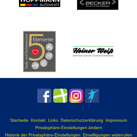
Startseite
Kontakt
Links
Datenschutzerklärung
Impressum
Privatsphäre-Einstellungen ändern
Historie der Privatsphäre-Einstellungen
Einwilligungen widerrufen