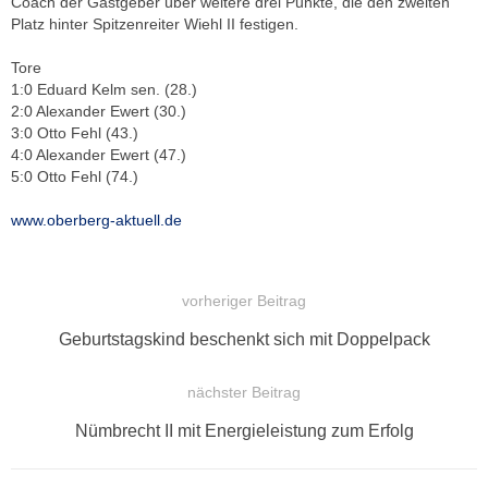
Coach der Gastgeber über weitere drei Punkte, die den zweiten
Platz hinter Spitzenreiter Wiehl II festigen.
Tore
1:0 Eduard Kelm sen. (28.)
2:0 Alexander Ewert (30.)
3:0 Otto Fehl (43.)
4:0 Alexander Ewert (47.)
5:0 Otto Fehl (74.)
www.oberberg-aktuell.de
vorheriger Beitrag
BEITRAGSNAVIGATION
Vorheriger
Geburtstagskind beschenkt sich mit Doppelpack
Beitrag:
nächster Beitrag
Nächster
Nümbrecht II mit Energieleistung zum Erfolg
Beitrag: