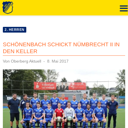
Zum
Inhalt
2. HERREN
springen
SCHÖNENBACH SCHICKT NÜMBRECHT II IN
DEN KELLER
Veröffentlicht
Von
Oberberg Aktuell
8. Mai 2017
am