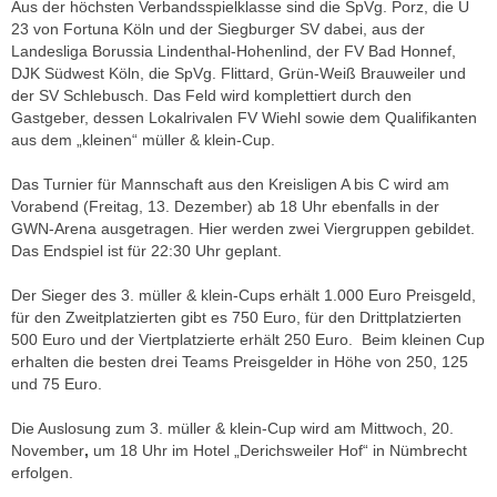
Aus der höchsten Verbandsspielklasse sind die SpVg. Porz, die U
23 von Fortuna Köln und der Siegburger SV dabei, aus der
Landesliga Borussia Lindenthal-Hohenlind, der FV Bad Honnef,
DJK Südwest Köln, die SpVg. Flittard, Grün-Weiß Brauweiler und
der SV Schlebusch. Das Feld wird komplettiert durch den
Gastgeber, dessen Lokalrivalen FV Wiehl sowie dem Qualifikanten
aus dem „kleinen“ müller & klein-Cup.
Das Turnier für Mannschaft aus den Kreisligen A bis C wird am
Vorabend (Freitag, 13. Dezember)
ab 18 Uhr ebenfalls in der
GWN-Arena ausgetragen. Hier werden zwei Viergruppen gebildet.
Das Endspiel ist für 22:30 Uhr geplant.
Der Sieger des 3. müller & klein-Cups erhält 1.000 Euro Preisgeld,
für den Zweitplatzierten gibt es 750 Euro, für den Drittplatzierten
500 Euro und der Viertplatzierte erhält 250 Euro. Beim kleinen Cup
erhalten die besten drei Teams Preisgelder in Höhe von 250, 125
und 75 Euro.
Die Auslosung
zum 3. müller & klein-Cup wird am
Mittwoch, 20.
November
,
um 18 Uhr im Hotel „Derichsweiler Hof“ in Nümbrecht
erfolgen.