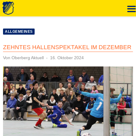
Zum
Inhalt
ALLGEMEINES
springen
ZEHNTES HALLENSPEKTAKEL IM DEZEMBER
Veröffentlicht
Von
Oberberg Aktuell
16. Oktober 2024
am