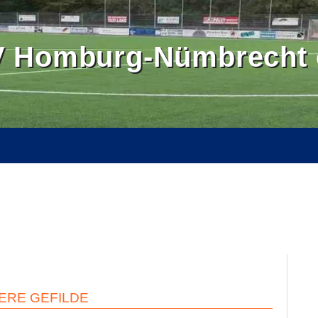
 Homburg-Nümbrecht e
OMBURGER LAND
BALLSCHULE NÜMBRECHT
BILDER
SE
KONTAKT
INTERN
ERE GEFILDE