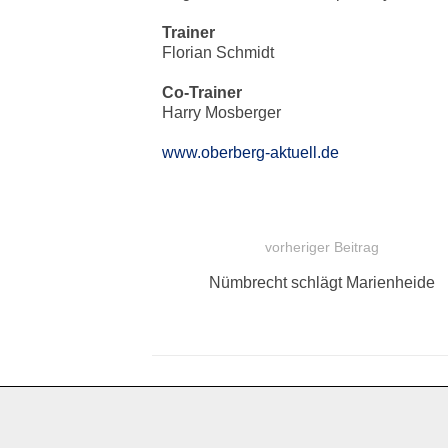
Trainer
Florian Schmidt
Co-Trainer
Harry Mosberger
www.oberberg-aktuell.de
vorheriger Beitrag
BEITRAGSNAVIGATION
Vorheriger
Nümbrecht schlägt Marienheide
Beitrag: