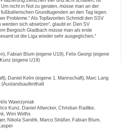
 Platzierung zwischen vier und acht schaffen, ist
n. Um nicht in Not zu geraten, müsse man an der
 fußballerischen Grundtugenden an den Tag legen.
r Probleme.“ Als Topfavoriten Schmidt den SSV
 werden sich absetzen“, glaubt er. Den SV
em Bergisch Gladbach müsse man als erste
esamt ist die Liga wieder sehr ausgeglichen.“
n), Fabian Blum (eigene U19), Felix Georgi (eigene
 Kunz (eigene U19)
ft), Daniel Kelm (eigene 1. Mannschaft), Marc Lang
t (Auslandsaufenthalt
 Nils Wawrzyniak
ico Kunz, Daniel Altwicker, Christian Radtke,
nk, Wim Wirths
ger, Nikola Sandrk, Marco Sträßer, Fabian Blum,
Kasper