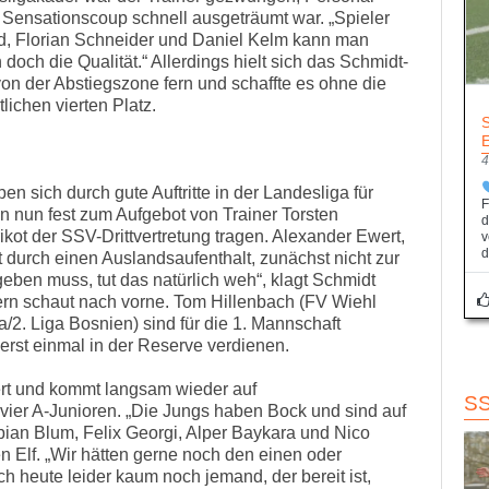
Sensationscoup schnell ausgeträumt war. „Spieler
d, Florian Schneider und Daniel Kelm kann man
 doch die Qualität.“ Allerdings hielt sich das Schmidt-
n der Abstiegszone fern und schaffte es ohne die
ichen vierten Platz.
4
 sich durch gute Auftritte in der Landesliga für
F
 nun fest zum Aufgebot von Trainer Torsten
d
ikot der SSV-Drittvertretung tragen. Alexander Ewert,
v
d
gt durch einen Auslandsaufenthalt, zunächst nicht zur
ben muss, tut das natürlich weh“, klagt Schmidt
ern schaut nach vorne. Tom Hillenbach (FV Wiehl
a/2. Liga Bosnien) sind für die 1. Mannschaft
 erst einmal in der Reserve verdienen.
iert und kommt langsam wieder auf
S
 vier A-Junioren. „Die Jungs haben Bock und sind auf
abian Blum, Felix Georgi, Alper Baykara und Nico
n Elf. „Wir hätten gerne noch den einen oder
ch heute leider kaum noch jemand, der bereit ist,