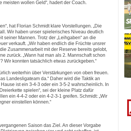
ie meisten wollen Geld“, hadert der Coach.
n“, hat Florian Schmidt klare Vorstellungen. „Die
all. Wir haben unser spielerisches Niveau deutlich
rbeit seiner Mannen. Trotz der „Leihgaben“ an die
uer verkauft. „Wir haben endlich die Früchte unsrer
e die Zusammenarbeit mit der Reserve bereits gelobt,
erne zurück. „Wann hat man als 2. Mannschaft schon
en? Wir konnten tatsächlich etwas zurückgeben.“
ürlich weiterhin über Verstärkungen von oben freuen.
das Landesligateam da.“ Daher wird die Taktik an
Hause ist ein 3-4-3 oder ein 3-5-2 wahrscheinlich. In
reierkette spielen“, sei der kleine Platz dafür
len ein 4-4-2 oder ein 4-2-3-1 greifen. Schmidt: „Wir
gner einstellen können.“
er vergangenen Saison das Ziel. An dieser Vorgabe