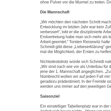
ohne Pulver vor die Murmel zu treten. D
Die Mannschaft
„Wir möchten den nächsten Schritt mache
Entwicklung im letzten Jahr war kein Zuf
verbessert“, lobt er die disziplinierte A
Erstvertretung habe man sich mehr als te
Arbeit geerntet.“ Torsten Reisewitz hatt
Schmidt gibt diese „Liebeserklärung“ g
mal die Möglichkeit, der Ersten zu helf
Nichtsdestotrotz würde sich Schmidt nat
„Wir sind nach wie vor als Unterbau für 
jene der 1. Mannschaft angeglichen. „Zu 
Nümbrecht wollen wir auf jeden Fall mit D
geradezu prädestiniert. In der Fremde sol
werden uns immer auf den jeweiligen Ge
Saisonziel
Ein einstelliger Tabellenplatz war in d