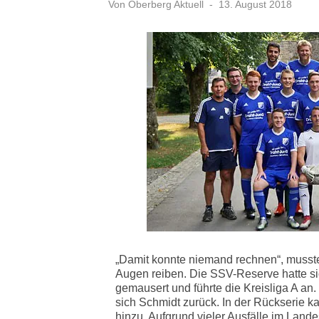
Veröffentlicht
Von
Oberberg Aktuell
13. August 2018
am
„Damit konnte niemand rechnen“, musste
Augen reiben. Die SSV-Reserve hatte s
gemausert und führte die Kreisliga A an.
sich Schmidt zurück. In der Rückserie 
hinzu. Aufgrund vieler Ausfälle im Land