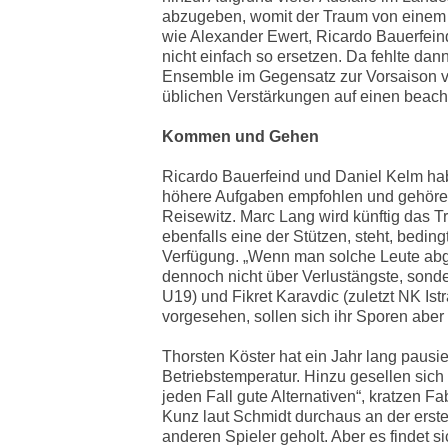
abzugeben, womit der Traum von einem 
wie Alexander Ewert, Ricardo Bauerfein
nicht einfach so ersetzen. Da fehlte dann
Ensemble im Gegensatz zur Vorsaison vo
üblichen Verstärkungen auf einen beachtl
Kommen und Gehen
Ricardo Bauerfeind und Daniel Kelm haben
höhere Aufgaben empfohlen und gehören
Reisewitz. Marc Lang wird künftig das Tr
ebenfalls eine der Stützen, steht, bedin
Verfügung. „Wenn man solche Leute abge
dennoch nicht über Verlustängste, sond
U19) und Fikret Karavdic (zuletzt NK Istr
vorgesehen, sollen sich ihr Sporen aber
Thorsten Köster hat ein Jahr lang paus
Betriebstemperatur. Hinzu gesellen sich
jeden Fall gute Alternativen“, kratzen F
Kunz laut Schmidt durchaus an der erste
anderen Spieler geholt. Aber es findet si