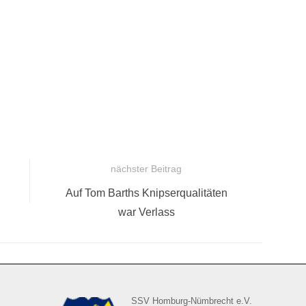
nächster Beitrag
Nächster
Auf Tom Barths Knipserqualitäten
Beitrag:
war Verlass
SSV Homburg-Nümbrecht e.V.