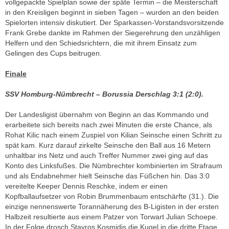
vollgepackte Spielplan sowie der späte Termin – die Meisterschaft
in den Kreisligen beginnt in sieben Tagen – wurden an den beiden
Spielorten intensiv diskutiert. Der Sparkassen-Vorstandsvorsitzende
Frank Grebe dankte im Rahmen der Siegerehrung den unzähligen
Helfern und den Schiedsrichtern, die mit ihrem Einsatz zum
Gelingen des Cups beitrugen.
Finale
SSV Homburg-Nümbrecht – Borussia Derschlag 3:1 (2:0).
Der Landesligist übernahm von Beginn an das Kommando und
erarbeitete sich bereits nach zwei Minuten die erste Chance, als
Rohat Kilic nach einem Zuspiel von Kilian Seinsche einen Schritt zu
spät kam. Kurz darauf zirkelte Seinsche den Ball aus 16 Metern
unhaltbar ins Netz und auch Treffer Nummer zwei ging auf das
Konto des Linksfußes. Die Nümbrechter kombinierten im Strafraum
und als Endabnehmer hielt Seinsche das Füßchen hin. Das 3:0
vereitelte Keeper Dennis Reschke, indem er einen
Kopfballaufsetzer von Robin Brummenbaum entschärfte (31.). Die
einzige nennenswerte Torannäherung des B-Ligisten in der ersten
Halbzeit resultierte aus einem Patzer von Torwart Julian Schoepe.
In der Folge drosch Stavros Kosmidis die Kugel in die dritte Etage