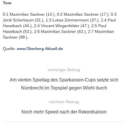
Tore
0:1 Maximilian Sackner (14.), 0:2 Maximilian Sackner (17.), 0:3
Jordi Scherbaum (31.), 1:3 Lukas Zimmermann (37.), 1:4 Paul
Haselbach (46.), 2:4 Vincent Wingenfelder (47.), 2:5 Paul
Haselbach (53.), 2:6 Maximilian Sackner (82.), 2:7 Maximilian
Sackner (88.).
Quelle:
www.Oberberg-Aktuell.de
vorheriger Beitrag
BEITRAGSNAVIGATION
Vorheriger
Am vierten Spieltag des Sparkassen-Cups setzte sich
Beitrag:
Nümbrecht im Topspiel gegen Wiehl durch
nächster Beitrag
Nächster
Noch mehr Speed nach der Rekordsaison
Beitrag: