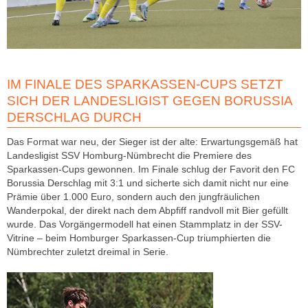
IM FINALE DES SPARKASSEN-CUPS SETZT
SICH DER LANDESLIGIST GEGEN BORUSSIA
DERSCHLAG DURCH
Das Format war neu, der Sieger ist der alte: Erwartungsgemäß hat
Landesligist SSV Homburg-Nümbrecht die Premiere des
Sparkassen-Cups gewonnen. Im Finale schlug der Favorit den FC
Borussia Derschlag mit 3:1 und sicherte sich damit nicht nur eine
Prämie über 1.000 Euro, sondern auch den jungfräulichen
Wanderpokal, der direkt nach dem Abpfiff randvoll mit Bier gefüllt
wurde. Das Vorgängermodell hat einen Stammplatz in der SSV-
Vitrine – beim Homburger Sparkassen-Cup triumphierten die
Nümbrechter zuletzt dreimal in Serie.