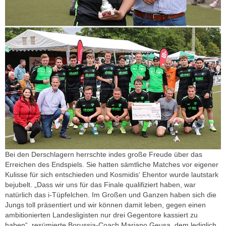
Bei den Derschlagern herrschte indes große Freude über das
Erreichen des Endspiels. Sie hatten sämtliche Matches vor eigener
Kulisse für sich entschieden und Kosmidis‘ Ehentor wurde lautstark
bejubelt. „Dass wir uns für das Finale qualifiziert haben, war
natürlich das i-Tüpfelchen. Im Großen und Ganzen haben sich die
Jungs toll präsentiert und wir können damit leben, gegen einen
ambitionierten Landesligisten nur drei Gegentore kassiert zu
haben“, resümierte Borussia-Coach Mariano Geusa, dem lediglich