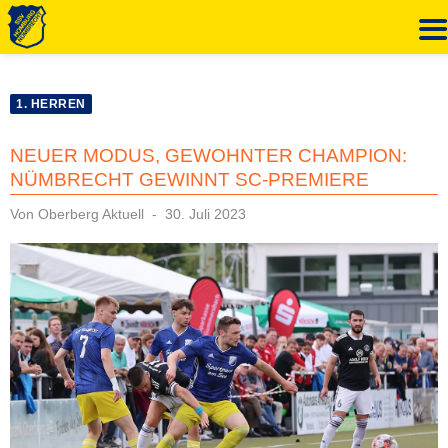
Zum
Inhalt
1. HERREN
springen
NEUER MODUS, GEWOHNTER CHAMPION:
NÜMBRECHT GEWINNT SC-PREMIERE
Veröffentlicht
Von
Oberberg Aktuell
30. Juli 2023
am