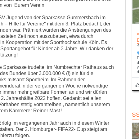
en von Eurem Verein:
SSV-Jugend von der Sparkasse Gummersbach im
 Hilfe für Vereine“ mit dem 3. Platz bedacht, der
bunden war. Prämiert wurden die Anstrengungen des
lasteten Zeit noch auszubauen, etwa durch
 in Kooperation mit der Sporthochschule Köln. Es
4
s Sportangebot für Kinder ab 3 Jahre. Wir danken der
tützung!
F
d
ie Sparkasse trudelte im Nümbrechter Rathaus auch
v
d
s Bundes über 3.000.000 € (!) ein für die
rks mitsamt Sportheim. Im Rahmen der
meinderat in der vergangenen Woche notwendige
so immer mehr greifbare Formen an und wir dürfen
 2. Jahreshälfte 2022 hoffen. Gedankt sei allen
 Vorhaben stetig vorantreiben , namentlich unserem
erem Kämmerer Reiner Mast !
S
rfolg im vergangenen Jahr auch in diesem Winter
stalten. Der 2. Homburger- FIFA22- Cup steigt am
hierzu folgen.