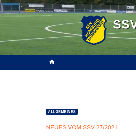
Zum
Inhalt
SSV
springen
home
TEAMS
SHOPS
NEWS
JFS H
ALLGEMEINES
NEUES VOM SSV 27/2021