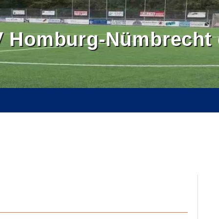
 Homburg-Nümbrecht e
OMBURGER LAND
BALLSCHULE NÜMBRECHT
BILDER
SE
KONTAKT
INTERN