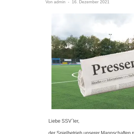
Veröffentlicht
Von
admin
16. Dezember 2021
am
Liebe SSV´ler,
der Spielbetrieb unserer Mannschaften r