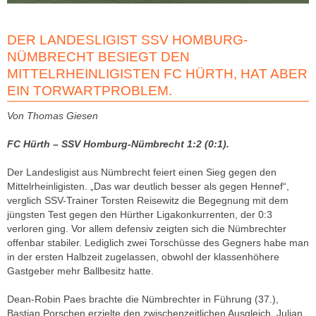
DER LANDESLIGIST SSV HOMBURG-
NÜMBRECHT BESIEGT DEN
MITTELRHEINLIGISTEN FC HÜRTH, HAT ABER
EIN TORWARTPROBLEM.
Von Thomas Giesen
FC Hürth – SSV Homburg-Nümbrecht 1:2 (0:1).
Der Landesligist aus Nümbrecht feiert einen Sieg gegen den
Mittelrheinligisten. „Das war deutlich besser als gegen Hennef“,
verglich SSV-Trainer Torsten Reisewitz die Begegnung mit dem
jüngsten Test gegen den Hürther Ligakonkurrenten, der 0:3
verloren ging. Vor allem defensiv zeigten sich die Nümbrechter
offenbar stabiler. Lediglich zwei Torschüsse des Gegners habe man
in der ersten Halbzeit zugelassen, obwohl der klassenhöhere
Gastgeber mehr Ballbesitz hatte.
Dean-Robin Paes brachte die Nümbrechter in Führung (37.),
Bastian Porschen erzielte den zwischenzeitlichen Ausgleich. Julian