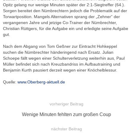
Opitz gelang nur wenige Minuten später der 2:1-Siegtreffer (64.).
Sorgen bereitet den Nümbrechtern jedoch die Problematik auf der
Torwartposition. Mangels Alternativen sprang der „Zehner“ der
vergangenen Jahre und jetzige Co-Trainer der Nümbrechter,
Christian Rüttgers, für die Aufgabe ein und erledigte seine Aufgabe
gut.
Nach dem Abgang von Tom Geßner zur Eintracht Hohkeppel
suchen die Nümbrechter händeringend nach Ersatz. Julian
Schoepe fällt wegen einer Schulterverletzung weiterhin aus, Paul
Müller befindet sich nach Kreuzbandriss im Aufbautraining und
Benjamin Kurth pausiert derzeit wegen einer Knöchelblessur.
Quelle:
www.Oberberg-aktuell.de
vorheriger Beitrag
BEITRAGSNAVIGATION
Vorheriger
Wenige Minuten fehlten zum großen Coup
Beitrag:
nächster Beitrag