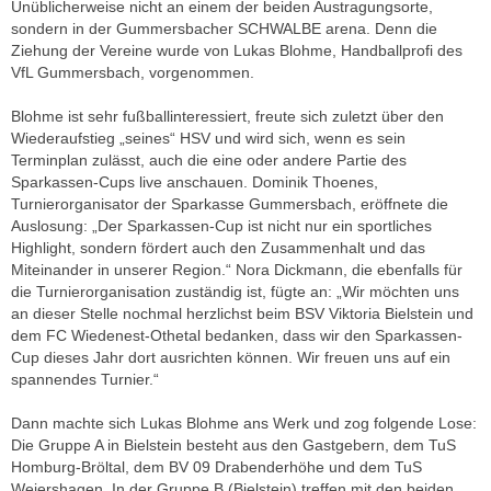
Unüblicherweise nicht an einem der beiden Austragungsorte,
sondern in der Gummersbacher SCHWALBE arena. Denn die
Ziehung der Vereine wurde von Lukas Blohme, Handballprofi des
VfL Gummersbach, vorgenommen.
Blohme ist sehr fußballinteressiert, freute sich zuletzt über den
Wiederaufstieg „seines“ HSV und wird sich, wenn es sein
Terminplan zulässt, auch die eine oder andere Partie des
Sparkassen-Cups live anschauen. Dominik Thoenes,
Turnierorganisator der Sparkasse Gummersbach, eröffnete die
Auslosung: „Der Sparkassen-Cup ist nicht nur ein sportliches
Highlight, sondern fördert auch den Zusammenhalt und das
Miteinander in unserer Region.“ Nora Dickmann, die ebenfalls für
die Turnierorganisation zuständig ist, fügte an: „Wir möchten uns
an dieser Stelle nochmal herzlichst beim BSV Viktoria Bielstein und
dem FC Wiedenest-Othetal bedanken, dass wir den Sparkassen-
Cup dieses Jahr dort ausrichten können. Wir freuen uns auf ein
spannendes Turnier.“
Dann machte sich Lukas Blohme ans Werk und zog folgende Lose:
Die Gruppe A in Bielstein besteht aus den Gastgebern, dem TuS
Homburg-Bröltal, dem BV 09 Drabenderhöhe und dem TuS
Weiershagen. In der Gruppe B (Bielstein) treffen mit den beiden