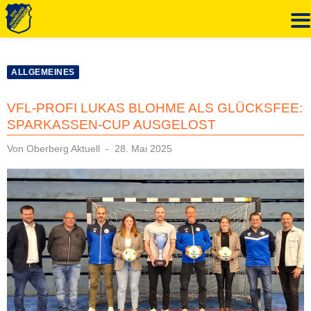
Zum
Inhalt
ALLGEMEINES
springen
VFL-PROFI LUKAS BLOHME ALS GLÜCKSFEE:
SPARKASSEN-CUP AUSGELOST
Veröffentlicht
Von
Oberberg Aktuell
28. Mai 2025
am