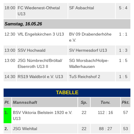
18:00
FC Wiedenest-Othetal
SF Asbachtal
5 : 4
U13
Samstag, 16.05.26
12:30
VfL Engelskirchen 3 U13
BV 09 Drabenderhöhe
1 : 1
e.V.
13:00
SSV Hochwald
SV Hermesdorf U13
1 : 3
13:00
JSG Nümbrecht/​Bröltal/​
SG Morsbach/​Holpe-
1 : 5
Elsenroth U13 II
Wallerhausen
14:30
RS19 Waldbröl e.V. U13
TuS Reichshof 2
1 : 5
TABELLE
Pl.
Mannschaft
Sp.
Torv.
Pkt.
1.
BSV Viktoria Bielstein 1920 e.V.
22
112 : 16
57
U13
2.
JSG Wiehltal
22
88 : 27
53