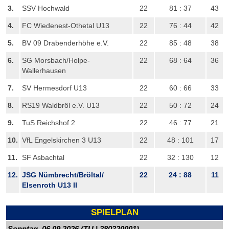
3.
SSV Hochwald
22
81 : 37
43
4.
FC Wiedenest-Othetal U13
22
76 : 44
42
5.
BV 09 Drabenderhöhe e.V.
22
85 : 48
38
6.
SG Morsbach/​Holpe-
22
68 : 64
36
Wallerhausen
7.
SV Hermesdorf U13
22
60 : 66
33
8.
RS19 Waldbröl e.V. U13
22
50 : 72
24
9.
TuS Reichshof 2
22
46 : 77
21
10.
VfL Engelskirchen 3 U13
22
48 : 101
17
11.
SF Asbachtal
22
32 : 130
12
12.
JSG Nümbrecht/​Bröltal/​
22
24 : 88
11
Elsenroth U13 II
SPIELPLAN
Sonntag, 06.09.2026 (TU | 380320001)