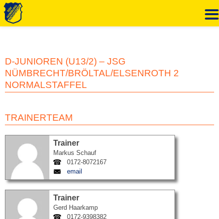
Zum
Inhalt
springen
D-JUNIOREN (U13/2) – JSG
NÜMBRECHT/BRÖLTAL/ELSENROTH 2
NORMALSTAFFEL
TRAINERTEAM
Trainer
Markus Schauf
0172-8072167
email
Trainer
Gerd Haarkamp
0172-9398382