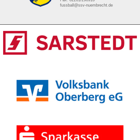
fussball@ssv-nuembrecht.de