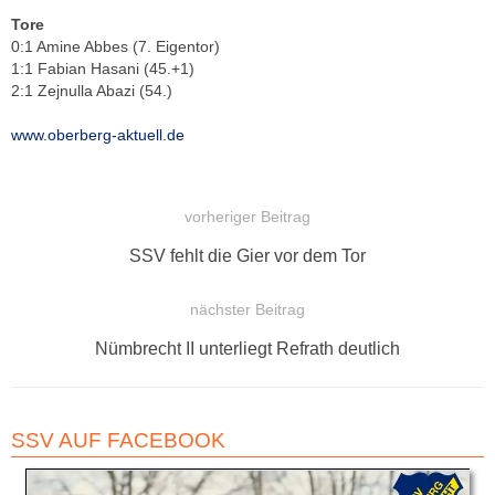
Tore
0:1 Amine Abbes (7. Eigentor)
1:1 Fabian Hasani (45.+1)
2:1 Zejnulla Abazi (54.)
www.oberberg-aktuell.de
vorheriger Beitrag
BEITRAGSNAVIGATION
Vorheriger
SSV fehlt die Gier vor dem Tor
Beitrag:
nächster Beitrag
Nächster
Nümbrecht II unterliegt Refrath deutlich
Beitrag:
SSV AUF FACEBOOK