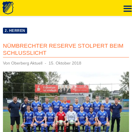
Zum
Inhalt
2. HERREN
springen
NÜMBRECHTER RESERVE STOLPERT BEIM
SCHLUSSLICHT
Veröffentlicht
Von
Oberberg Aktuell
15. Oktober 2018
am