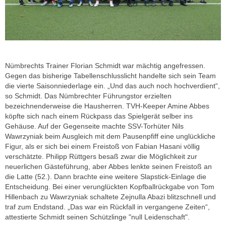
Nümbrechts Trainer Florian Schmidt war mächtig angefressen.
Gegen das bisherige Tabellenschlusslicht handelte sich sein Team
die vierte Saisonniederlage ein. „Und das auch noch hochverdient“,
so Schmidt. Das Nümbrechter Führungstor erzielten
bezeichnenderweise die Hausherren. TVH-Keeper Amine Abbes
köpfte sich nach einem Rückpass das Spielgerät selber ins
Gehäuse. Auf der Gegenseite machte SSV-Torhüter Nils
Wawrzyniak beim Ausgleich mit dem Pausenpfiff eine unglückliche
Figur, als er sich bei einem Freistoß von Fabian Hasani völlig
verschätzte. Philipp Rüttgers besaß zwar die Möglichkeit zur
neuerlichen Gästeführung, aber Abbes lenkte seinen Freistoß an
die Latte (52.). Dann brachte eine weitere Slapstick-Einlage die
Entscheidung. Bei einer verunglückten Kopfballrückgabe von Tom
Hillenbach zu Wawrzyniak schaltete Zejnulla Abazi blitzschnell und
traf zum Endstand. „Das war ein Rückfall in vergangene Zeiten“,
attestierte Schmidt seinen Schützlinge "null Leidenschaft".