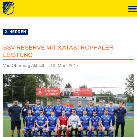
Zum
Inhalt
2. HERREN
springen
SSV-RESERVE MIT KATASTROPHALER
LEISTUNG
Veröffentlicht
Von
Oberberg Aktuell
13. März 2017
am