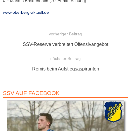
0:2 Markus Breidenbach (70. Adrian Schurig)
www.oberberg-aktuell.de
vorheriger Beitrag
BEITRAGSNAVIGATION
Vorheriger
SSV-Reserve verbreitert Offensivangebot
Beitrag:
nächster Beitrag
Nächster
Remis beim Aufstiegsaspiranten
Beitrag:
SSV AUF FACEBOOK