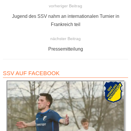
vorheriger Beitrag
BEITRAGSNAVIGATION
Vorheriger
Jugend des SSV nahm an internationalen Turnier in
Beitrag:
Frankreich teil
nächster Beitrag
Nächster
Pressemitteilung
Beitrag:
SSV AUF FACEBOOK