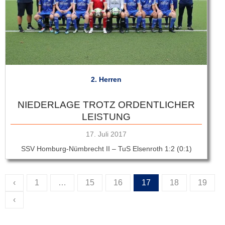
2. Herren
NIEDERLAGE TROTZ ORDENTLICHER
LEISTUNG
Veröffentlicht
17. Juli 2017
am
SSV Homburg-Nümbrecht II – TuS Elsenroth 1:2 (0:1)
‹
1
…
15
16
17
18
19
SEITENNUMMERIERUNG
‹
DER
BEITRÄGE