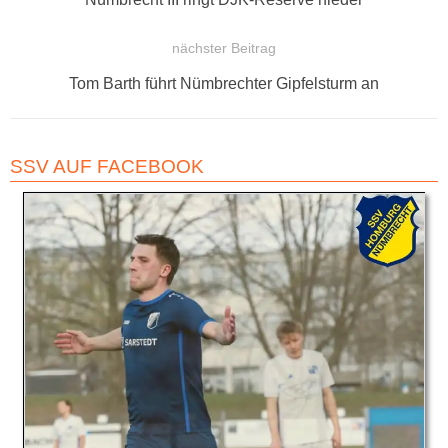
Beitrag:
nächster Beitrag
Nächster
Tom Barth führt Nümbrechter Gipfelsturm an
Beitrag:
SSV AUF FACEBOOK