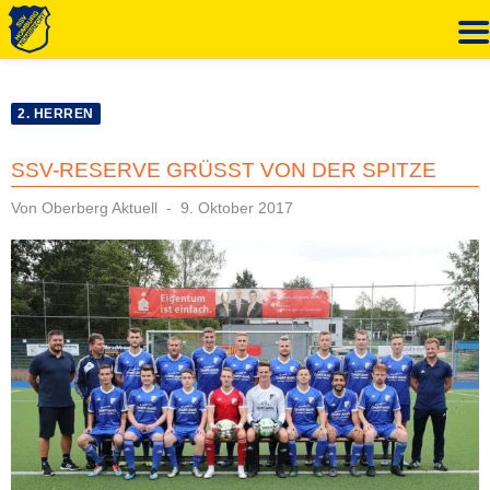
Zum
Inhalt
2. HERREN
springen
SSV-RESERVE GRÜSST VON DER SPITZE
Veröffentlicht
Von
Oberberg Aktuell
9. Oktober 2017
am