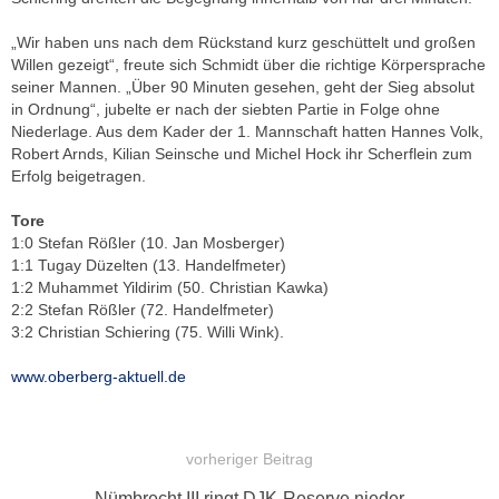
„Wir haben uns nach dem Rückstand kurz geschüttelt und großen
Willen gezeigt“, freute sich Schmidt über die richtige Körpersprache
seiner Mannen. „Über 90 Minuten gesehen, geht der Sieg absolut
in Ordnung“, jubelte er nach der siebten Partie in Folge ohne
Niederlage. Aus dem Kader der 1. Mannschaft hatten Hannes Volk,
Robert Arnds, Kilian Seinsche und Michel Hock ihr Scherflein zum
Erfolg beigetragen.
Tore
1:0 Stefan Rößler (10. Jan Mosberger)
1:1 Tugay Düzelten (13. Handelfmeter)
1:2 Muhammet Yildirim (50. Christian Kawka)
2:2 Stefan Rößler (72. Handelfmeter)
3:2 Christian Schiering (75. Willi Wink).
www.oberberg-aktuell.de
vorheriger Beitrag
BEITRAGSNAVIGATION
Vorheriger
Nümbrecht III ringt DJK-Reserve nieder