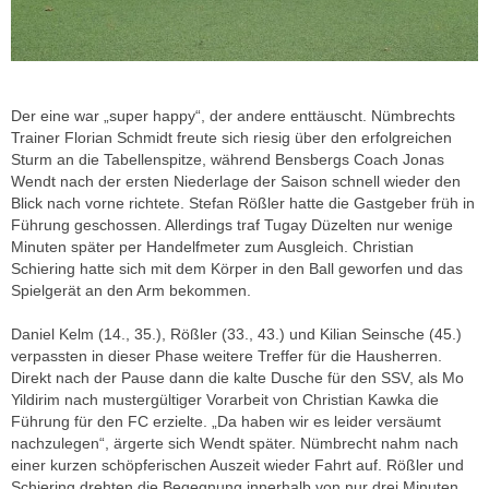
Der eine war „super happy“, der andere enttäuscht. Nümbrechts
Trainer Florian Schmidt freute sich riesig über den erfolgreichen
Sturm an die Tabellenspitze, während Bensbergs Coach Jonas
Wendt nach der ersten Niederlage der Saison schnell wieder den
Blick nach vorne richtete. Stefan Rößler hatte die Gastgeber früh in
Führung geschossen. Allerdings traf Tugay Düzelten nur wenige
Minuten später per Handelfmeter zum Ausgleich. Christian
Schiering hatte sich mit dem Körper in den Ball geworfen und das
Spielgerät an den Arm bekommen.
Daniel Kelm (14., 35.), Rößler (33., 43.) und Kilian Seinsche (45.)
verpassten in dieser Phase weitere Treffer für die Hausherren.
Direkt nach der Pause dann die kalte Dusche für den SSV, als Mo
Yildirim nach mustergültiger Vorarbeit von Christian Kawka die
Führung für den FC erzielte. „Da haben wir es leider versäumt
nachzulegen“, ärgerte sich Wendt später. Nümbrecht nahm nach
einer kurzen schöpferischen Auszeit wieder Fahrt auf. Rößler und
Schiering drehten die Begegnung innerhalb von nur drei Minuten.