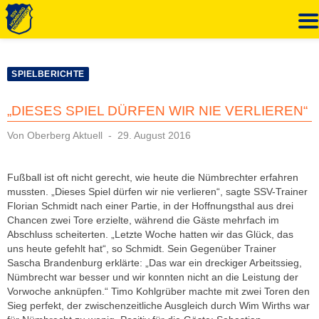
Zum
Inhalt
SPIELBERICHTE
springen
„DIESES SPIEL DÜRFEN WIR NIE VERLIEREN“
Veröffentlicht
Von
Oberberg Aktuell
29. August 2016
am
Fußball ist oft nicht gerecht, wie heute die Nümbrechter erfahren
mussten. „Dieses Spiel dürfen wir nie verlieren“, sagte SSV-Trainer
Florian Schmidt nach einer Partie, in der Hoffnungsthal aus drei
Chancen zwei Tore erzielte, während die Gäste mehrfach im
Abschluss scheiterten. „Letzte Woche hatten wir das Glück, das
uns heute gefehlt hat“, so Schmidt. Sein Gegenüber Trainer
Sascha Brandenburg erklärte: „Das war ein dreckiger Arbeitssieg,
Nümbrecht war besser und wir konnten nicht an die Leistung der
Vorwoche anknüpfen.“ Timo Kohlgrüber machte mit zwei Toren den
Sieg perfekt, der zwischenzeitliche Ausgleich durch Wim Wirths war