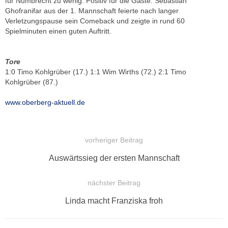
für Nümbrecht zu wenig. Positiv für die Gäste: Sebastian
Ghofranifar aus der 1. Mannschaft feierte nach langer
Verletzungspause sein Comeback und zeigte in rund 60
Spielminuten einen guten Auftritt.
Tore
1:0 Timo Kohlgrüber (17.) 1:1 Wim Wirths (72.) 2:1 Timo
Kohlgrüber (87.)
www.oberberg-aktuell.de
vorheriger Beitrag
BEITRAGSNAVIGATION
Vorheriger
Auswärtssieg der ersten Mannschaft
Beitrag:
nächster Beitrag
Nächster
Linda macht Franziska froh
Beitrag: