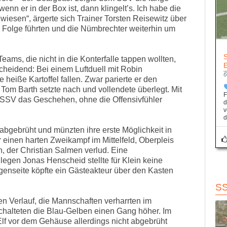
enn er in der Box ist, dann klingelt’s. Ich habe die
iesen“, ärgerte sich Trainer Torsten Reisewitz über
in Folge führten und die Nümbrechter weiterhin um
ams, die nicht in die Konterfalle tappen wollten,
cheidend: Bei einem Luftduell mit Robin
6
heiße Kartoffel fallen. Zwar parierte er den
om Barth setzte nach und vollendete überlegt. Mit
F
r SSV das Geschehen, ohne die Offensivfühler
d
v
d
abgebrüht und münzten ihre erste Möglichkeit in
 einen harten Zweikampf im Mittelfeld, Oberpleis
h, der Christian Salmen verlud. Eine
gen Jonas Henscheid stellte für Klein keine
egenseite köpfte ein Gästeakteur über den Kasten
S
n Verlauf, die Mannschaften verharrten im
halteten die Blau-Gelben einen Gang höher. Im
f vor dem Gehäuse allerdings nicht abgebrüht