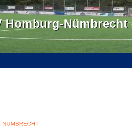
 Homburg-Nümbrecht e
OMBURGER LAND
BALLSCHULE NÜMBRECHT
BILDER
SE
KONTAKT
INTERN
T NÜMBRECHT