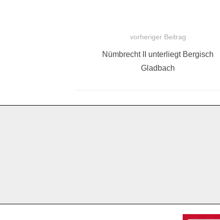
vorheriger Beitrag
BEITRAGSNAVIGATION
Vorheriger
Nümbrecht II unterliegt Bergisch
Beitrag:
Gladbach