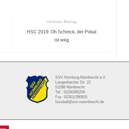
nächster Beitrag
Nächster
HSC 2019: Oh Schreck, der Pokal
Beitrag:
ist weg
SSV Homburg-Nümbrecht e.V.
Langenbacher Str. 22
51588 Nümbrecht
Tel.: 02293/80259
Fax: 02261/290910
fussball@ssv-nuembrecht.de