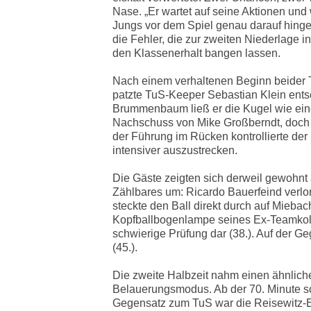
Nase. „Er wartet auf seine Aktionen und w
Jungs vor dem Spiel genau darauf hingew
die Fehler, die zur zweiten Niederlage 
den Klassenerhalt bangen lassen.
Nach einem verhaltenen Beginn beider Te
patzte TuS-Keeper Sebastian Klein ents
Brummenbaum ließ er die Kugel wie eine 
Nachschuss von Mike Großberndt, doch T
der Führung im Rücken kontrollierte de
intensiver auszustrecken.
Die Gäste zeigten sich derweil gewohnt 
Zählbares um: Ricardo Bauerfeind verlor
steckte den Ball direkt durch auf Miebac
Kopfballbogenlampe seines Ex-Teamkolle
schwierige Prüfung dar (38.). Auf der G
(45.).
Die zweite Halbzeit nahm einen ähnliche
Belauerungsmodus. Ab der 70. Minute sc
Gegensatz zum TuS war die Reisewitz-El