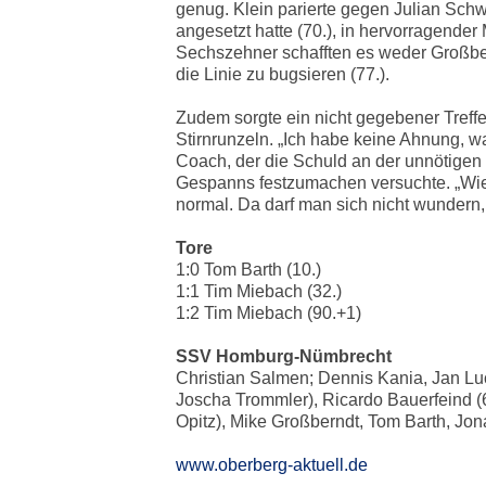
genug. Klein parierte gegen Julian Schwa
angesetzt hatte (70.), in hervorragende
Sechszehner schafften es weder Großb
die Linie zu bugsieren (77.).
Zudem sorgte ein nicht gegebener Treff
Stirnrunzeln. „Ich habe keine Ahnung, wa
Coach, der die Schuld an der unnötigen P
Gespanns festzumachen versuchte. „Wie v
normal. Da darf man sich nicht wundern
Tore
1:0 Tom Barth (10.)
1:1 Tim Miebach (32.)
1:2 Tim Miebach (90.+1)
SSV Homburg-Nümbrecht
Christian Salmen; Dennis Kania, Jan Luc
Joscha Trommler), Ricardo Bauerfeind (6
Opitz), Mike Großberndt, Tom Barth, 
www.oberberg-aktuell.de