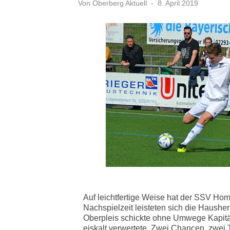
Veröffentlicht
Von
Oberberg Aktuell
8. April 2019
am
Auf leichtfertige Weise hat der SSV Hom
Nachspielzeit leisteten sich die Hausher
Oberpleis schickte ohne Umwege Kapitän
eiskalt verwertete. Zwei Chancen, zwei 