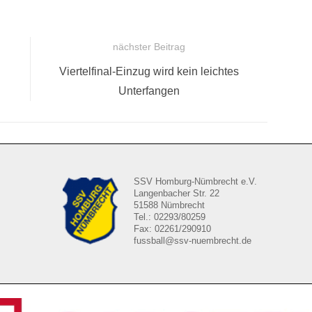
nächster Beitrag
Nächster
Viertelfinal-Einzug wird kein leichtes
Beitrag:
Unterfangen
SSV Homburg-Nümbrecht e.V.
Langenbacher Str. 22
51588 Nümbrecht
Tel.: 02293/80259
Fax: 02261/290910
fussball@ssv-nuembrecht.de