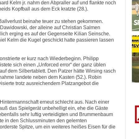
ard Kelm jr. nahm den Abpraller auf und flankte noch
eids Kopfball aus dem Eck kratzte (28.).
Ballverlust beinahe teuer zu stehen gekommen.
l Dawidowski, der alleine auf Christian Salmen
lich erging es auf der Gegenseite Kilian Seinsche.
el Kelm die Kugel geschickt hatte passieren lassen
onstrierte er kurz nach Wiederbeginn. Philipp
eistete sich einen „Unforced error“ der ganz üblen
auf dem Silbertablett. Den Patzer hätte Wirsing rasch
nahme landete neben dem Kasten (52.). Robin
sierte trotz ausreichendem Platzangebot die
Hintermannschaft erneut schlecht aus. Nach einer
uß das Spielgerät unbehelligt ein, ehe die Gäste
ebenfalls sehr luftig verteidigten und Brummenbaum
rte in den Schlussminuten den gelernten
orderste Spitze, um ein weiteres heißes Eisen für die