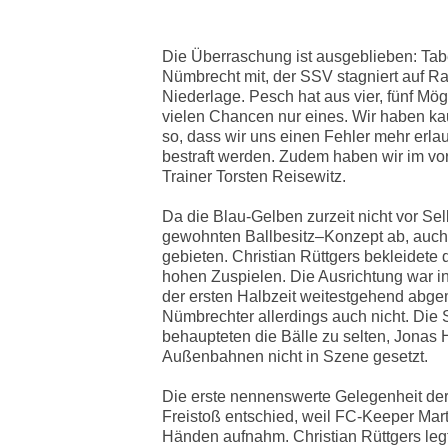
Die Überraschung ist ausgeblieben: Tab
Nümbrecht mit, der SSV stagniert auf Ra
Niederlage. Pesch hat aus vier, fünf Mög
vielen Chancen nur eines. Wir haben ka
so, dass wir uns einen Fehler mehr erla
bestraft werden. Zudem haben wir im vord
Trainer Torsten Reisewitz.
Da die Blau-Gelben zurzeit nicht vor Sel
gewohnten Ballbesitz–Konzept ab, auch
gebieten. Christian Rüttgers bekleidete 
hohen Zuspielen. Die Ausrichtung war ins
der ersten Halbzeit weitestgehend abge
Nümbrechter allerdings auch nicht. D
behaupteten die Bälle zu selten, Jonas
Außenbahnen nicht in Szene gesetzt.
Die erste nennenswerte Gelegenheit der P
Freistoß entschied, weil FC-Keeper Mar
Händen aufnahm. Christian Rüttgers leg