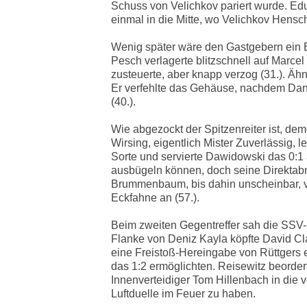
Schuss von Velichkov pariert wurde. Edu
einmal in die Mitte, wo Velichkov Hensch
Wenig später wäre den Gastgebern ein 
Pesch verlagerte blitzschnell auf Marce
zusteuerte, aber knapp verzog (31.). Ähn
Er verfehlte das Gehäuse, nachdem Dani
(40.).
Wie abgezockt der Spitzenreiter ist, dem
Wirsing, eigentlich Mister Zuverlässig, l
Sorte und servierte Dawidowski das 0:1 
ausbügeln können, doch seine Direktab
Brummenbaum, bis dahin unscheinbar, vi
Eckfahne an (57.).
Beim zweiten Gegentreffer sah die SSV-
Flanke von Deniz Kayla köpfte David Cla
eine Freistoß-Hereingabe von Rüttgers 
das 1:2 ermöglichten. Reisewitz beorde
Innenverteidiger Tom Hillenbach in die v
Luftduelle im Feuer zu haben.