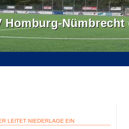
 Homburg-Nümbrecht e
OMBURGER LAND
BALLSCHULE NÜMBRECHT
BILDER
SE
KONTAKT
INTERN
 LEITET NIEDERLAGE EIN