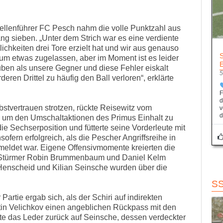
ellenführer FC Pesch nahm die volle Punktzahl aus
ng sieben. „Unter dem Strich war es eine verdiente
lichkeiten drei Tore erzielt hat und wir aus genauso
um etwas zugelassen, aber im Moment ist es leider
uben als unsere Gegner und diese Fehler eiskalt
5
eren Drittel zu häufig den Ball verloren“, erklärte
F
d
bstvertrauen strotzen, rückte Reisewitz vom
v
d
 um den Umschaltaktionen des Primus Einhalt zu
die Sechserposition und fütterte seine Vorderleute mit
ofern erfolgreich, als die Pescher Angriffsreihe in
meldet war. Eigene Offensivmomente kreierten die
ie Stürmer Robin Brummenbaum und Daniel Kelm
 Henscheid und Kilian Seinsche wurden über die
S
artie ergab sich, als der Schiri auf indirekten
tin Velichkov einen angeblichen Rückpass mit den
te das Leder zurück auf Seinsche, dessen verdeckter