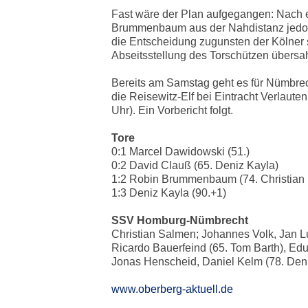
Fast wäre der Plan aufgegangen: Nach e
Brummenbaum aus der Nahdistanz jedoch
die Entscheidung zugunsten der Kölner s
Abseitsstellung des Torschützen übersa
Bereits am Samstag geht es für Nümbrech
die Reisewitz-Elf bei Eintracht Verlaute
Uhr). Ein Vorbericht folgt.
Tore
0:1 Marcel Dawidowski (51.)
0:2 David Clauß (65. Deniz Kayla)
1:2 Robin Brummenbaum (74. Christian 
1:3 Deniz Kayla (90.+1)
SSV Homburg-Nümbrecht
Christian Salmen; Johannes Volk, Jan Lu
Ricardo Bauerfeind (65. Tom Barth), Edua
Jonas Henscheid, Daniel Kelm (78. De
www.oberberg-aktuell.de