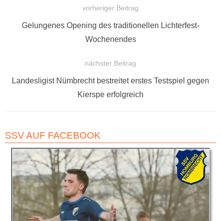
vorheriger Beitrag
BEITRAGSNAVIGATION
Vorheriger
Gelungenes Opening des traditionellen Lichterfest-
Beitrag:
Wochenendes
nächster Beitrag
Nächster
Landesligist Nümbrecht bestreitet erstes Testspiel gegen
Beitrag:
Kierspe erfolgreich
SSV AUF FACEBOOK