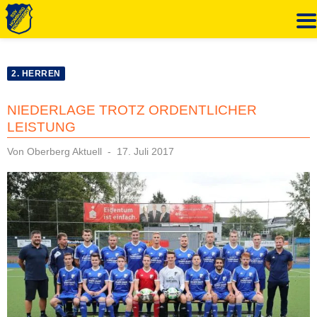
Zum
Inhalt
2. HERREN
springen
NIEDERLAGE TROTZ ORDENTLICHER
LEISTUNG
Veröffentlicht
Von
Oberberg Aktuell
17. Juli 2017
am