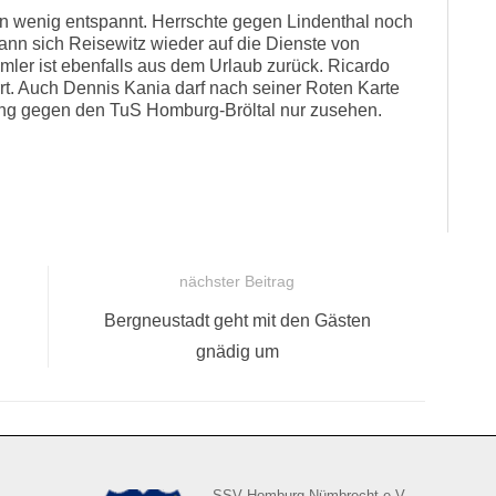
ein wenig entspannt. Herrschte gegen Lindenthal noch
ann sich Reisewitz wieder auf die Dienste von
mler ist ebenfalls aus dem Urlaub zurück. Ricardo
rrt. Auch Dennis Kania darf nach seiner Roten Karte
ung gegen den TuS Homburg-Bröltal nur zusehen.
nächster Beitrag
Nächster
Bergneustadt geht mit den Gästen
Beitrag:
gnädig um
SSV Homburg-Nümbrecht e.V.