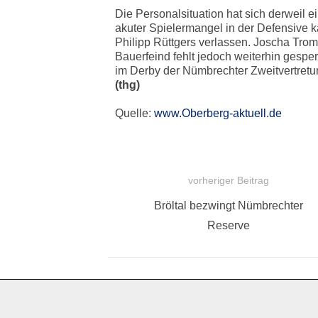
Die Personalsituation hat sich derweil 
akuter Spielermangel in der Defensive k
Philipp Rüttgers verlassen. Joscha Trom
Bauerfeind fehlt jedoch weiterhin gespe
im Derby der Nümbrechter Zweitvertret
(thg)
Quelle:
www.Oberberg-aktuell.de
vorheriger Beitrag
BEITRAGSNAVIGATION
Vorheriger
Bröltal bezwingt Nümbrechter
Beitrag:
Reserve