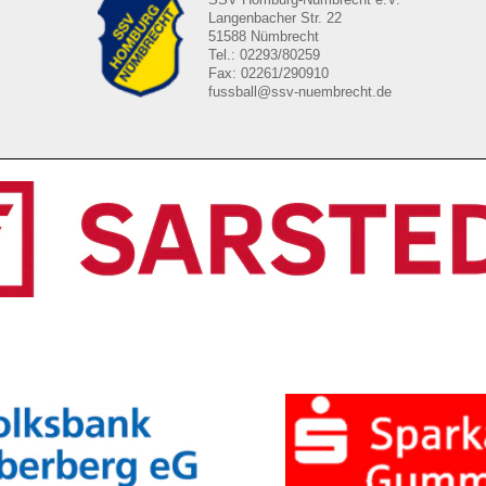
Langenbacher Str. 22
51588 Nümbrecht
Tel.: 02293/80259
Fax: 02261/290910
fussball@ssv-nuembrecht.de