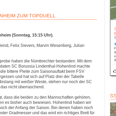
NHEIM ZUM TOPDUELL
eim (Sonntag, 15:15 Uhr).
5
ind, Felix Sievers, Marvin Wesenberg, Julian
F
d
v
d
probe haben die Nümbrechter bestanden. Mit dem
idaten SC Borussia Lindenthal-Hohenlind machte
die bittere Pleite zum Saisonauftakt beim FSV
essen und hat sich auf Platz drei der Tabelle
bislang mit weißer Weste, stehen nur noch der SC
das nicht überraschend.
S
gt, dass die beiden zu den Mannschaften gehören,
ben es bisher auch bewiesen. Hohenlind haben wir
t noch der Anfang der Saison. Bei denen haben noch
ster Gradmesser und das wird ein richtiges Brett für