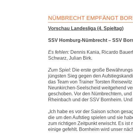
NÜMBRECHT EMPFÄNGT BOR
Vorschau Landesliga (4. Spieltag)
SSV Homburg-Nümbrecht – SSV Bornh
Es fehlen:
Dennis Kania, Ricardo Bauerfe
Schwarz, Julian Birk.
Zum Spiel:
Die erste große Bewährungs
jüngsten Sieg gegen den Aufstiegskand
das Team von Trainer Torsten Reisewitz 
Neunkirchen-Seelscheid weitgehend verg
geschoben. Vor den Nümbrechtern, und 
Rheinbach und der SSV Bornheim. Und 
„Ich habe es vor der Saison schon gesa
die um den Aufstieg spielen und sie ha
zum richtigen Zeitpunkt erwischt. Es is
einige gefehlt. Bornheim wird unser näch