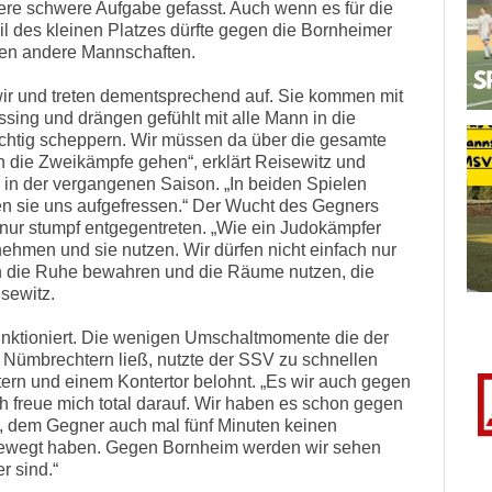
tere schwere Aufgabe gefasst. Auch wenn es für die
il des kleinen Platzes dürfte gegen die Bornheimer
egen andere Mannschaften.
 wir und treten dementsprechend auf. Sie kommen mit
ssing und drängen gefühlt mit alle Mann in die
ichtig scheppern. Wir müssen da über die gesamte
in die Zweikämpfe gehen“, erklärt Reisewitz und
e in der vergangenen Saison. „In beiden Spielen
n sie uns aufgefressen.“ Der Wucht des Gegners
 nur stumpf entgegentreten. „Wie ein Judokämpfer
ehmen und sie nutzen. Wir dürfen nicht einfach nur
n die Ruhe bewahren und die Räume nutzen, die
sewitz.
unktioniert. Die wenigen Umschaltmomente die der
n Nümbrechtern ließ, nutzte der SSV zu schnellen
rn und einem Kontertor belohnt. „Es wir auch gegen
h freue mich total darauf. Wir haben es schon gegen
d, dem Gegner auch mal fünf Minuten keinen
t bewegt haben. Gegen Bornheim werden wir sehen
r sind.“