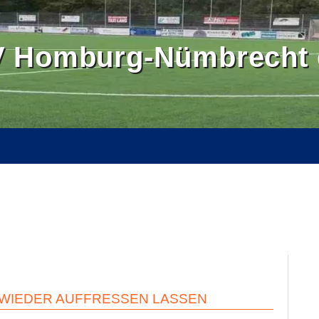
 Homburg-Nümbrecht e
OMBURGER LAND
BALLSCHULE NÜMBRECHT
BILDER
SE
KONTAKT
INTERN
 WIEDER AUFFRESSEN LASSEN