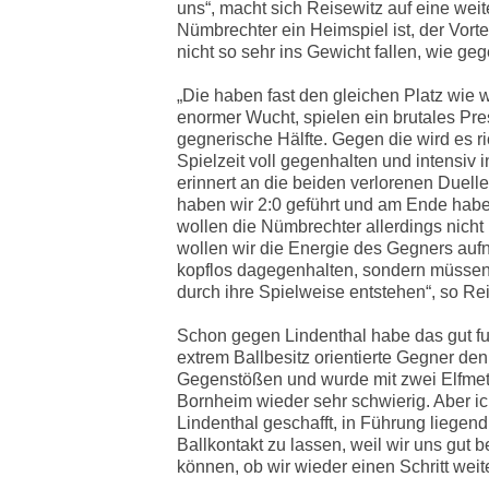
uns“, macht sich Reisewitz auf eine wei
Nümbrechter ein Heimspiel ist, der Vorte
nicht so sehr ins Gewicht fallen, wie g
„Die haben fast den gleichen Platz wie
enormer Wucht, spielen ein brutales Pre
gegnerische Hälfte. Gegen die wird es r
Spielzeit voll gegenhalten und intensiv 
erinnert an die beiden verlorenen Duell
haben wir 2:0 geführt und am Ende habe
wollen die Nümbrechter allerdings nicht
wollen wir die Energie des Gegners aufn
kopflos dagegenhalten, sondern müsse
durch ihre Spielweise entstehen“, so Rei
Schon gegen Lindenthal habe das gut f
extrem Ballbesitz orientierte Gegner de
Gegenstößen und wurde mit zwei Elfmete
Bornheim wieder sehr schwierig. Aber ic
Lindenthal geschafft, in Führung liegen
Ballkontakt zu lassen, weil wir uns gu
können, ob wir wieder einen Schritt weite