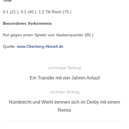
Tore
0:1 (21.), 0:2 (40.), 1:2 Till Risch (75.).
Besonderes Vorkommnis
Rot gegen einen Spieler von Vaalserquartier (86.).
Quelle:
www.Oberberg-Aktuell.de
vorheriger Beitrag
BEITRAGSNAVIGATION
Vorheriger
Ein Transfer mit vier Jahren Anlauf
Beitrag:
nächster Beitrag
Nächster
Nümbrecht und Wiehl trennen sich im Derby mit einem
Beitrag:
Remis