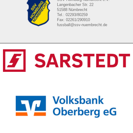
Langenbacher Str. 22
51588 Nümbrecht
Tel.: 02293/80259
Fax: 02261/290910
fussball@ssv-nuembrecht.de