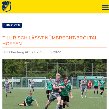
Zum
Inhalt
JUNIOREN
springen
TILL RISCH LÄSST NÜMBRECHT/BRÖLTAL
HOFFEN
Veröffentlicht
Von
Oberberg Aktuell
11. Juni 2022
am