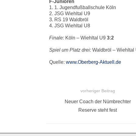
F-Junioren
1. 1. Jugendfußballschule Köln
2. JSG Wiehltal U9
3. RS 19 Waldbröl
4. JSG Wiehltal U8
Finale:
Köln – Wiehltal U9
3:2
Spiel um Platz drei:
Waldbröl – Wiehltal
Quelle:
www.Oberberg-Aktuell.de
vorheriger Beitrag
BEITRAGSNAVIGATION
Vorheriger
Neuer Coach der Nümbrechter
Beitrag:
Reserve steht fest