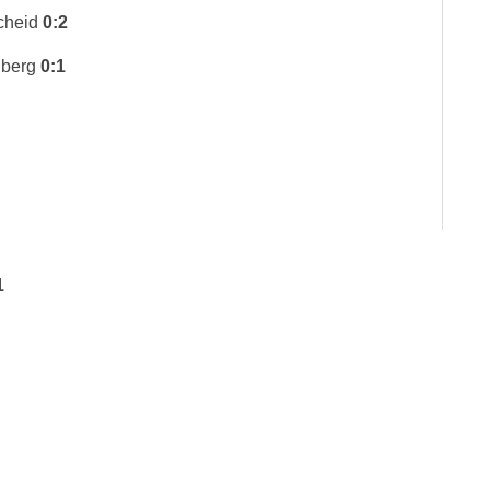
cheid
0:2
nberg
0:1
1