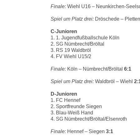
Finale:
Wiehl U16 – Neunkirchen-Seels
Spiel um Platz drei:
Dröschede – Plette
C-Junioren
1. 1. Jugendfußballschule Köln
2. SG Nümbrecht/Bröltal
3. RS 19 Waldbröl
4. FV Wiehl U15/2
Finale:
Köln – Nümbrecht/Bröltal
6:1
Spiel um Platz drei:
Waldbröl – Wiehl
2:
D-Junioren
1. FC Hennef
2. Sportfreunde Siegen
3. Blau-Weiß Hand
4. SG Nümbrecht/Bröltal/Elsenroth
Finale:
Hennef – Siegen
3:1