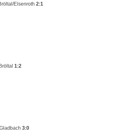
öltal/Elsenroth
2:1
röltal
1:2
h Gladbach
3:0