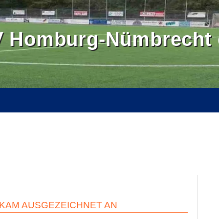
 Homburg-Nümbrecht e
OMBURGER LAND
BALLSCHULE NÜMBRECHT
BILDER
SE
KONTAKT
INTERN
KAM AUSGEZEICHNET AN