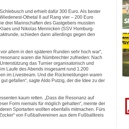
chlebusch und erhielt dafür 300 Euro. Als bester
 Wiedenest-Othetal II auf Rang vier – 200 Euro
ie drei Mannschaften des Gastgebers mussten
es Klaes und Nikolas Mennicken (SSV Homburg-
taktrunde, schieden dann allerdings gegen den
vor allem in den späteren Runden sehr hoch war“,
rresonanz waren die Nümbrechter zufrieden: Nach
Unterstützung das Turnier organisatorisch und
n im Laufe des Abends insgesamt rund 1.200
hen im Livestream. Und die Rückmeldungen waren
gut gefallen“, sagte Aldo Putzig, der die Idee zu der
ressenten kaum retten. „Dass die Resonanz auf
dieser Form niemals für möglich gehalten“, meinte der
deren Sportarten wollten ebenfalls mitmachen. Fürs
„Zocker“ von Fußballvereinen aus dem Fußballkreis