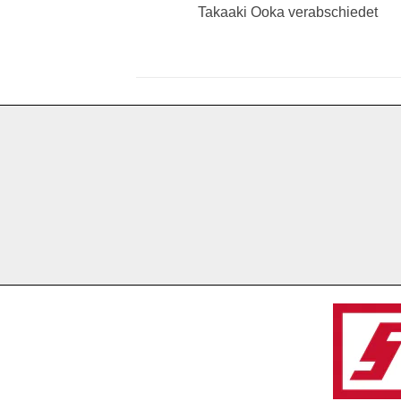
Vorheriger
Takaaki Ooka verabschiedet
Beitrag: