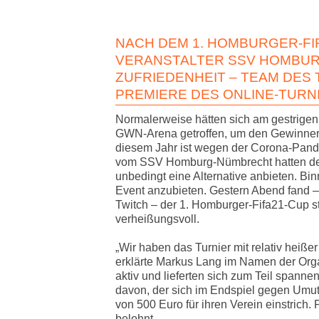
NACH DEM 1. HOMBURGER-FI
VERANSTALTER SSV HOMBUR
UFRIEDENHEIT – TEAM DES T
REMIERE DES ONLINE-TURNI
Normalerweise hätten sich am gestrige
GWN-Arena getroffen, um den Gewinner 
diesem Jahr ist wegen der Corona-Pande
vom SSV Homburg-Nümbrecht hatten den 
unbedingt eine Alternative anbieten. Bi
Event anzubieten. Gestern Abend fand –
Twitch – der 1. Homburger-Fifa21-Cup sta
verheißungsvoll.
„Wir haben das Turnier mit relativ heißer
erklärte Markus Lang im Namen der Org
aktiv und lieferten sich zum Teil spann
davon, der sich im Endspiel gegen Umuts
von 500 Euro für ihren Verein einstrich
belohnt.