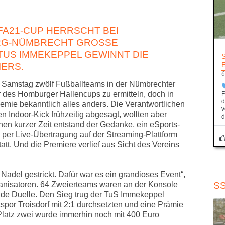
FA21-CUP HERRSCHT BEI
G-NÜMBRECHT GROSSE Z
US IMMEKEPPEL GEWINNT DIE P
ERS.
6
n Samstag zwölf Fußballteams in der Nümbrechter
des Homburger Hallencups zu ermitteln, doch in
F
d
mie bekanntlich alles anders. Die Verantwortlichen
v
Indoor-Kick frühzeitig abgesagt, wollten aber
d
nnen kurzer Zeit entstand der Gedanke, ein eSports-
 per Live-Übertragung auf der Streaming-Plattform
tt. Und die Premiere verlief aus Sicht des Vereins
 Nadel gestrickt. Dafür war es ein grandioses Event“,
anisatoren. 64 Zweierteams waren an der Konsole
S
ende Duelle. Den Sieg trug der TuS Immekeppel
por Troisdorf mit 2:1 durchsetzten und eine Prämie
. Platz zwei wurde immerhin noch mit 400 Euro