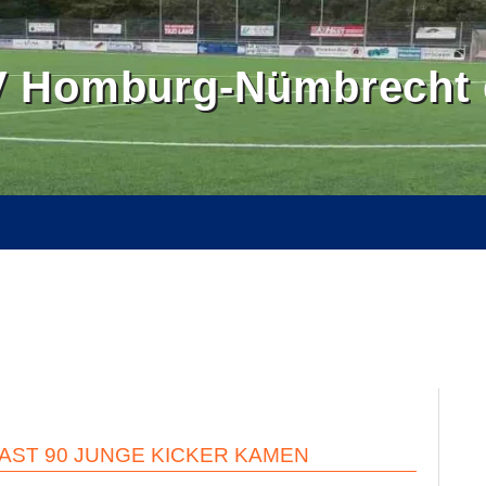
 Homburg-Nümbrecht e
OMBURGER LAND
BALLSCHULE NÜMBRECHT
BILDER
SE
KONTAKT
INTERN
FAST 90 JUNGE KICKER KAMEN