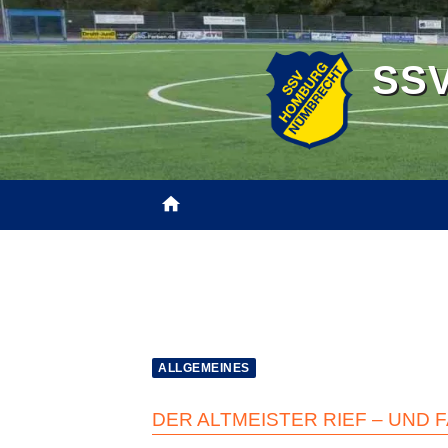
Zum
Inhalt
SSV
springen
home
TEAMS
SHOPS
NEWS
JFS H
ALLGEMEINES
DER ALTMEISTER RIEF – UND 