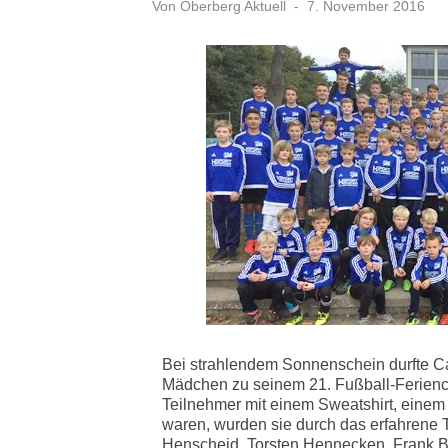
Veröffentlicht
Von
Oberberg Aktuell
7. November 2016
am
Bei strahlendem Sonnenschein durfte 
Mädchen zu seinem 21. Fußball-Ferien
Teilnehmer mit einem Sweatshirt, einem
waren, wurden sie durch das erfahrene
Henscheid, Torsten Hennecken, Frank B