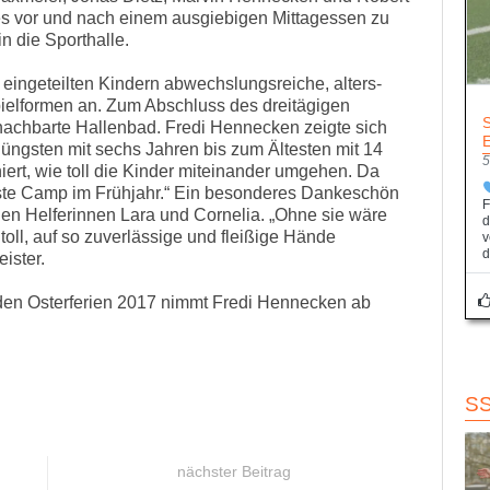
 vor und nach einem ausgiebigen Mittagessen zu
n die Sporthalle.
eingeteilten Kindern abwechslungsreiche, alters-
pielformen an. Zum Abschluss des dreitägigen
chbarte Hallenbad. Fredi Hennecken zeigte sich
 Jüngsten mit sechs Jahren bis zum Ältesten mit 14
5
iert, wie toll die Kinder miteinander umgehen. Da
hste Camp im Frühjahr.“ Ein besonderes Dankeschön
F
gen Helferinnen Lara und Cornelia. „Ohne sie wäre
d
toll, auf so zuverlässige und fleißige Hände
v
d
eister.
en Osterferien 2017 nimmt Fredi Hennecken ab
S
nächster Beitrag