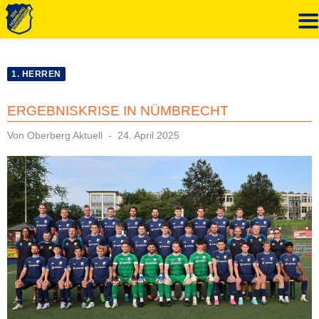
Zum
Inhalt
1. HERREN
springen
ERGEBNISKRISE IN NÜMBRECHT
Veröffentlicht
Von
Oberberg Aktuell
24. April 2025
am