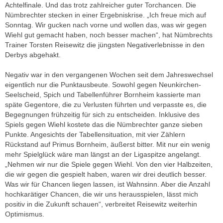
Achtelfinale. Und das trotz zahlreicher guter Torchancen. Die
Nümbrechter stecken in einer Ergebniskrise. „Ich freue mich auf
Sonntag. Wir gucken nach vorne und wollen das, was wir gegen
Wiehl gut gemacht haben, noch besser machen“, hat Nümbrechts
Trainer Torsten Reisewitz die jüngsten Negativerlebnisse in den
Derbys abgehakt.
Negativ war in den vergangenen Wochen seit dem Jahreswechsel
eigentlich nur die Punktausbeute. Sowohl gegen Neunkirchen-
Seelscheid, Spich und Tabellenführer Bornheim kassierte man
späte Gegentore, die zu Verlusten führten und verpasste es, die
Begegnungen frühzeitig für sich zu entscheiden. Inklusive des
Spiels gegen Wiehl kostete das die Nümbrechter ganze sieben
Punkte. Angesichts der Tabellensituation, mit vier Zählern
Rückstand auf Primus Bornheim, äußerst bitter. Mit nur ein wenig
mehr Spielglück wäre man längst an der Ligaspitze angelangt.
„Nehmen wir nur die Spiele gegen Wiehl. Von den vier Halbzeiten,
die wir gegen die gespielt haben, waren wir drei deutlich besser.
Was wir für Chancen liegen lassen, ist Wahnsinn. Aber die Anzahl
hochkarätiger Chancen, die wir uns herausspielen, lässt mich
positiv in die Zukunft schauen“, verbreitet Reisewitz weiterhin
Optimismus.