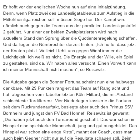
Er hofft vor der englischen Woche nun auf eine Initialzündung.
Denn, wenn Platz zwei des Landesligatableaus zum Aufstieg in die
Mittelrheinliga reichen soll, müssen Siege her. Der Kampf wird
nämlich auch gegen die Teams aus der parallelen Landesligastaffel
2 geführt. Nur einer der beiden Zweitplatzierten wird nach
aktuellem Stand den Sprung über die Quotientenregelung schaffen.
Und da liegen die Nümbrechter derzeit hinten. „Ich hoffe, dass jetzt
der Knoten platzt. Vielleicht fehlt uns gegen Wiehl immer die
Leichtigkeit. Ich weiß es nicht. Die Energie und der Wille, ein Spiel
zu gestalten, sind da. Wir haben alles versucht. Einen Vorwurf kann
ich meiner Mannschaft nicht machen“, so Reisewitz.
Die Aufgabe gegen die Bonner Fortuna scheint nun eine halbwegs
dankbare. Mit 29 Punkten rangiert das Team auf Rang acht und
hat, abgesehen vom Tabellenletzten Köln-Flittard, die mit Abstand
schlechteste Tordifferenz. Vier Niederlagen kassierte die Fortuna
seit dem Rückrundenauftakt, besiegte aber auch den Primus SSV
Bornheim und jüngst den FV Bad Honnef. Reisewitz ist gewarnt:
„Die haben jetzt auch den Turnaround geschafft. Das war schon im
Hinspiel eine spielstarke Mannschaft, jung und gut ausgebildet. Das
Hinspiel war schon eine enge Kiste“, mahnt der Coach, dass man
auch beim Gegner nicht nur auf die Resultate schauen soll. Beim