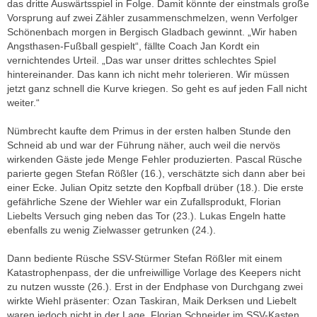
das dritte Auswärtsspiel in Folge. Damit könnte der einstmals große
Vorsprung auf zwei Zähler zusammenschmelzen, wenn Verfolger
Schönenbach morgen in Bergisch Gladbach gewinnt. „Wir haben
Angsthasen-Fußball gespielt“, fällte Coach Jan Kordt ein
vernichtendes Urteil. „Das war unser drittes schlechtes Spiel
hintereinander. Das kann ich nicht mehr tolerieren. Wir müssen
jetzt ganz schnell die Kurve kriegen. So geht es auf jeden Fall nicht
weiter.“
Nümbrecht kaufte dem Primus in der ersten halben Stunde den
Schneid ab und war der Führung näher, auch weil die nervös
wirkenden Gäste jede Menge Fehler produzierten. Pascal Rüsche
parierte gegen Stefan Rößler (16.), verschätzte sich dann aber bei
einer Ecke. Julian Opitz setzte den Kopfball drüber (18.). Die erste
gefährliche Szene der Wiehler war ein Zufallsprodukt, Florian
Liebelts Versuch ging neben das Tor (23.). Lukas Engeln hatte
ebenfalls zu wenig Zielwasser getrunken (24.).
Dann bediente Rüsche SSV-Stürmer Stefan Rößler mit einem
Katastrophenpass, der die unfreiwillige Vorlage des Keepers nicht
zu nutzen wusste (26.). Erst in der Endphase von Durchgang zwei
wirkte Wiehl präsenter: Ozan Taskiran, Maik Derksen und Liebelt
waren jedoch nicht in der Lage, Florian Schneider im SSV-Kasten