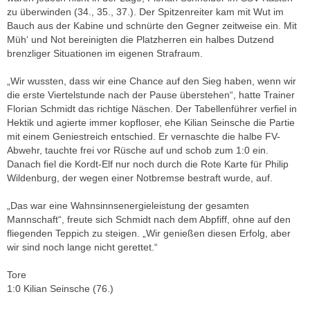
zu überwinden (34., 35., 37.). Der Spitzenreiter kam mit Wut im
Bauch aus der Kabine und schnürte den Gegner zeitweise ein. Mit
Müh‘ und Not bereinigten die Platzherren ein halbes Dutzend
brenzliger Situationen im eigenen Strafraum.
„Wir wussten, dass wir eine Chance auf den Sieg haben, wenn wir
die erste Viertelstunde nach der Pause überstehen“, hatte Trainer
Florian Schmidt das richtige Näschen. Der Tabellenführer verfiel in
Hektik und agierte immer kopfloser, ehe Kilian Seinsche die Partie
mit einem Geniestreich entschied. Er vernaschte die halbe FV-
Abwehr, tauchte frei vor Rüsche auf und schob zum 1:0 ein.
Danach fiel die Kordt-Elf nur noch durch die Rote Karte für Philip
Wildenburg, der wegen einer Notbremse bestraft wurde, auf.
„Das war eine Wahnsinnsenergieleistung der gesamten
Mannschaft“, freute sich Schmidt nach dem Abpfiff, ohne auf den
fliegenden Teppich zu steigen. „Wir genießen diesen Erfolg, aber
wir sind noch lange nicht gerettet.“
Tore
1:0 Kilian Seinsche (76.)