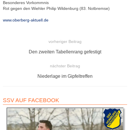
Besonderes Vorkommnis
Rot gegen den Wiehler Philip Wildenburg (83. Notbremse)
www.oberberg-aktuell.de
vorheriger Beitrag
BEITRAGSNAVIGATION
Vorheriger
Den zweiten Tabellenrang gefestigt
Beitrag:
nächster Beitrag
Nächster
Niederlage im Gipfeltreffen
Beitrag:
SSV AUF FACEBOOK