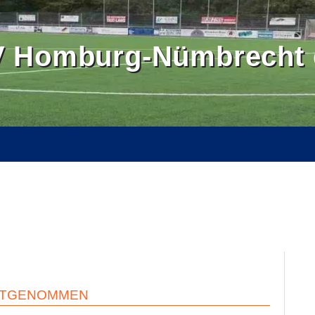
 Homburg-Nümbrecht e
OMBURGER LAND
BALLSCHULE NÜMBRECHT
BILDER
SE
KONTAKT
INTERN
MITGENOMMEN