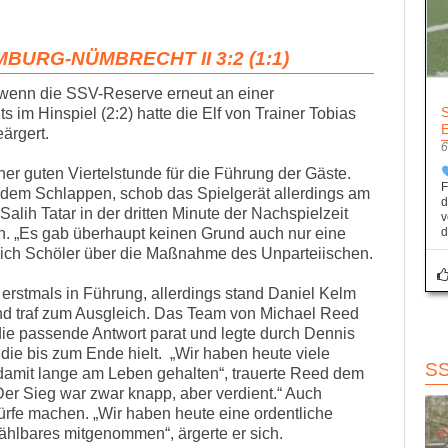
URG-NÜMBRECHT II 3:2 (1:1)
 wenn die SSV-Reserve erneut an einer
im Hinspiel (2:2) hatte die Elf von Trainer Tobias
ärgert.
6
ner guten Viertelstunde für die Führung der Gäste.
F
f dem Schlappen, schob das Spielgerät allerdings am
d
alih Tatar in der dritten Minute der Nachspielzeit
v
. „Es gab überhaupt keinen Grund auch nur eine
d
 sich Schöler über die Maßnahme des Unparteiischen.
rstmals in Führung, allerdings stand Daniel Kelm
und traf zum Ausgleich. Das Team von Michael Reed
 die passende Antwort parat und legte durch Dennis
 die bis zum Ende hielt. „Wir haben heute viele
S
amit lange am Leben gehalten“, trauerte Reed dem
r Sieg war zwar knapp, aber verdient.“ Auch
rfe machen. „Wir haben heute eine ordentliche
 Zählbares mitgenommen“, ärgerte er sich.