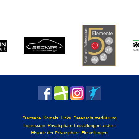
Startseite
Kontakt
Links
Datenschutzerklärung
Impressum
Privatsphäre-Einstellungen ändern
Historie der Privatsphäre-Einstellungen