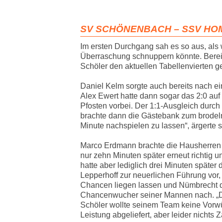
SV SCHÖNENBACH – SSV HOMB
Im ersten Durchgang sah es so aus, als
Überraschung schnuppern könnte. Bereits 
Schöler den aktuellen Tabellenvierten ge
Daniel Kelm sorgte auch bereits nach ei
Alex Ewert hatte dann sogar das 2:0 au
Pfosten vorbei. Der 1:1-Ausgleich durch S
brachte dann die Gästebank zum brodeln
Minute nachspielen zu lassen“, ärgerte
Marco Erdmann brachte die Hausherren e
nur zehn Minuten später erneut richtig 
hatte aber lediglich drei Minuten später
Lepperhoff zur neuerlichen Führung vor,
Chancen liegen lassen und Nümbrecht d
Chancenwucher seiner Mannen nach. „De
Schöler wollte seinem Team keine Vorwü
Leistung abgeliefert, aber leider nichts