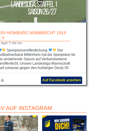
SSV HOMBURG NÜMBRECHT 1919
E.V.
 tage 5 std vor
Spielplanveröffentlichung
Der
ußballverband Mittelrhein hat die Spielpläne für
ie anstehende Saison auf Verbandsebene
eröffentlicht. Unsere Landesliga-Mannschaft
arf zuhause gegen den Aufsteiger Deutz 05
6
Auf Facebook ansehen
SV AUF INSTAGRAM