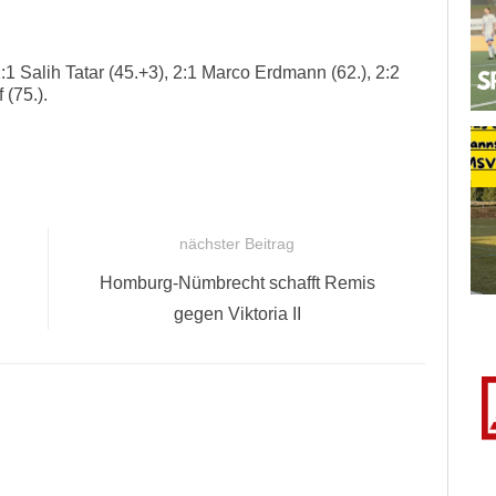
1:1 Salih Tatar (45.+3), 2:1 Marco Erdmann (62.), 2:2
 (75.).
nächster Beitrag
Nächster
Homburg-Nümbrecht schafft Remis
Beitrag:
gegen Viktoria II