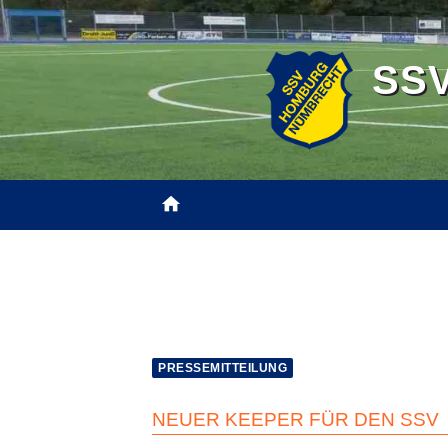
Zum
Inhalt
SSV
springen
home
TEAMS
SHOPS
NEWS
JFS H
PRESSEMITTEILUNG
NEUER KEEPER FÜR DEN SSV