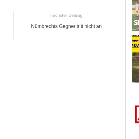
nächster Beitrag
Nächster
Nümbrechts Gegner tritt nicht an
Beitrag: