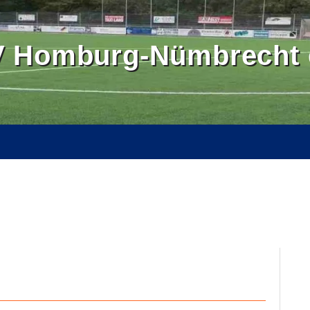
 Homburg-Nümbrecht e
OMBURGER LAND
BALLSCHULE NÜMBRECHT
BILDER
SE
KONTAKT
INTERN