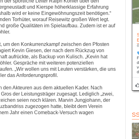
ch der sportliche Leiter Ralph Köhler über den
Bergneustadt und Kierspe höherklassige Erfahrung
halb wird er keine Eingewöhnungszeit benötigen.“
nden Torhüter, worauf Reisewitz großen Wert legt.
nd große Qualitäten im Spielaufbau. Zudem ist er auf
hler.
t, um den Konkurrenzkampf zwischen den Pfosten
6
ungiert Kevin Giesen, der nach dem Rückzug von
ft aufrückte, als Backup von Kulisch. „Kevin hat
F
hler. Gespräche mit weiteren potenziellen
d
v
aufen. „Wir wollen uns mit Leuten verstärken, die uns
d
ler das Anforderungsprofil.
on den Akteuren aus dem aktuellen Kader. Nach
 Gros der Leistungsträger zugesagt. Lediglich „zwei,
zeichen seien noch klären. Marvin Jungjohann, der
uzbandriss zugezogen hatte, bleibt dem Verein
n einem Jahr einen Comeback-Versuch wagen
S