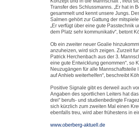
Konzept und in die Mannschaft“, freut si
Transfer des Schlussmanns. „Er hat in 
gesammelt und kennt unsere Jungs. Des
Salmen gehört zur Gattung der mitspiele
„Er verfügt über eine gute Passtechnik u
dem Platz sehr kommunikativ“, betont Kö
Ob ein zweiter neuer Goalie hinzukomm
anzuheizen, wird sich zeigen. Zurzeit f
Patrick Herchenbach aus der 3. Mannscha
eine gute Entwicklung genommen“, so Kö
Neuzugängen für alle Mannschaftsteile l
auf Anhieb weiterhelfen“, beschreibt Köh
Positive Signale gibt es derweil auch v
Angaben des sportlichen Leiters hat das
drei“ berufs- und studienbedingte Frage
sich kürzlich zum zweiten Mal einen Kre
ebenfalls treu, wird aber frühestens i
www.oberberg-aktuell.de