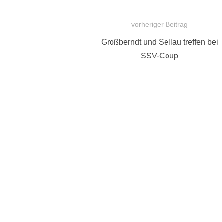
vorheriger Beitrag
BEITRAGSNAVIGATION
Vorheriger
Großberndt und Sellau treffen bei
Beitrag:
SSV-Coup