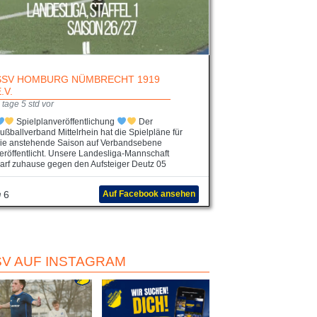
SSV HOMBURG NÜMBRECHT 1919
E.V.
 tage 5 std vor
Spielplanveröffentlichung
Der
ußballverband Mittelrhein hat die Spielpläne für
ie anstehende Saison auf Verbandsebene
eröffentlicht. Unsere Landesliga-Mannschaft
arf zuhause gegen den Aufsteiger Deutz 05
6
Auf Facebook ansehen
SV AUF INSTAGRAM