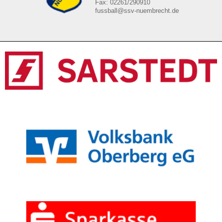
Fax: 02261/290910
fussball@ssv-nuembrecht.de