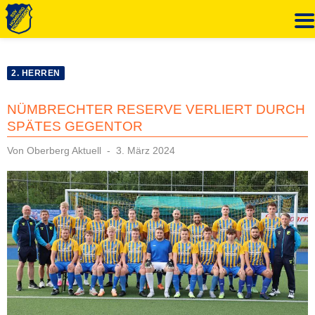
Zum
Inhalt
2. HERREN
springen
NÜMBRECHTER RESERVE VERLIERT DURCH
SPÄTES GEGENTOR
Veröffentlicht
Von
Oberberg Aktuell
3. März 2024
am