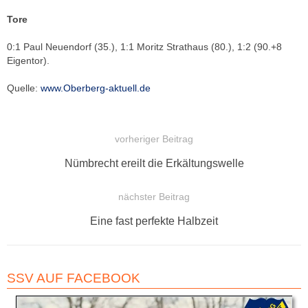
Tore
0:1 Paul Neuendorf (35.), 1:1 Moritz Strathaus (80.), 1:2 (90.+8
Eigentor).
Quelle:
www.Oberberg-aktuell.de
vorheriger Beitrag
BEITRAGSNAVIGATION
Vorheriger
Nümbrecht ereilt die Erkältungswelle
Beitrag:
nächster Beitrag
Nächster
Eine fast perfekte Halbzeit
Beitrag:
SSV AUF FACEBOOK